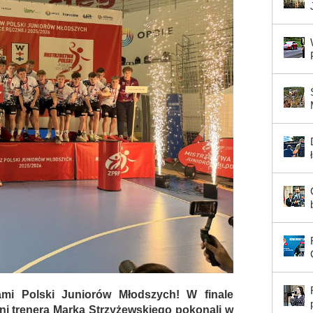
ami Polski Juniorów Młodszych! W finale
i trenera Marka Strzyżewskiego pokonali w