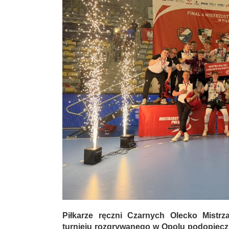
Piłkarze ręczni Czarnych Olecko Mistrz
turnieju rozgrywanego w Opolu podopieczn