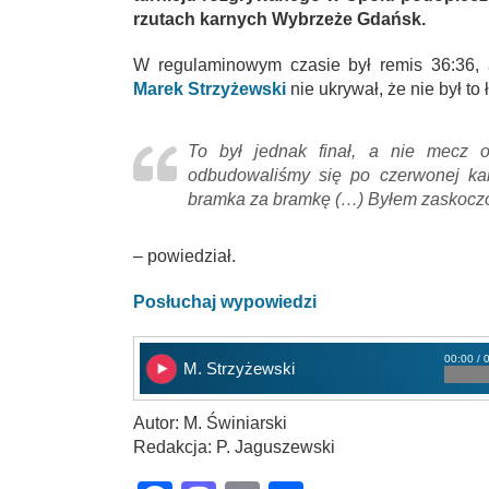
rzutach karnych Wybrzeże Gdańsk.
W regulaminowym czasie był remis 36:36, 
Marek Strzyżewski
nie ukrywał, że nie był to
To był jednak finał, a nie mecz o 
odbudowaliśmy się po czerwonej ka
bramka za bramkę (…) Byłem zaskoczon
– powiedział.
Posłuchaj wypowiedzi
00:00 / 
M. Strzyżewski
Autor: M. Świniarski
Redakcja: P. Jaguszewski