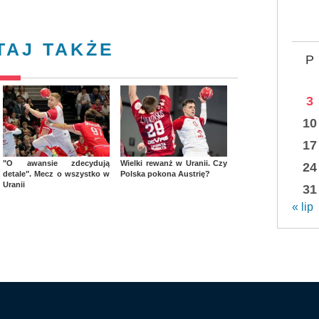
TAJ TAKŻE
P
3
10
17
"O awansie zdecydują
Wielki rewanż w Uranii. Czy
24
detale". Mecz o wszystko w
Polska pokona Austrię?
Uranii
31
« lip