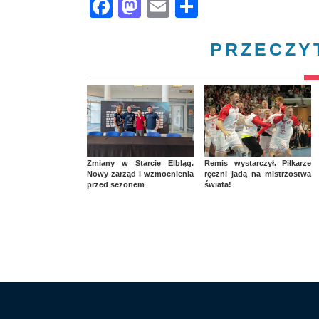
Facebook
Mastodon
Email
Share
PRZECZY
Zmiany w Starcie Elbląg.
Remis wystarczył. Piłkarze
Nowy zarząd i wzmocnienia
ręczni jadą na mistrzostwa
przed sezonem
świata!