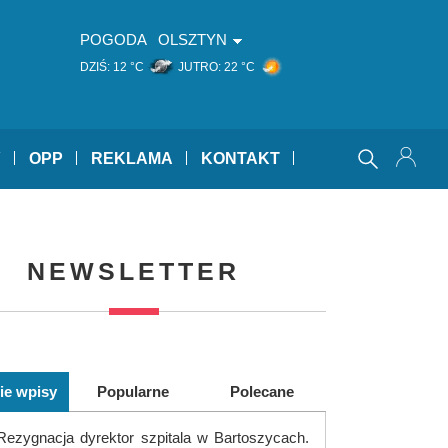
POGODA
OLSZTYN
DZIŚ:
12 °C
JUTRO:
22 °C
Y
OPP
REKLAMA
KONTAKT
NEWSLETTER
ie wpisy
Popularne
Polecane
Rezygnacja dyrektor szpitala w Bartoszycach.