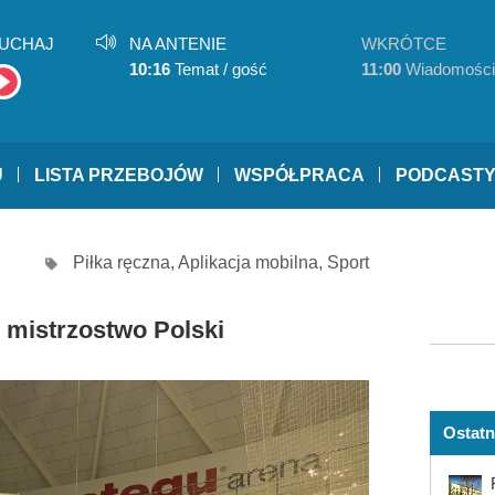
UCHAJ
NA ANTENIE
WKRÓTCE
10:16
Temat / gość
11:00
Wiadomości
U
LISTA PRZEBOJÓW
WSPÓŁPRACA
PODCAST
Piłka ręczna
,
Aplikacja mobilna
,
Sport
i mistrzostwo Polski
Ostatn