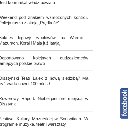
Jest komunikat władz powiatu
Weekend pod znakiem wzmożonych kontroli.
Policja rusza z akcją „Prędkość”
Sukces lęgowy rybołowów na Warmii i
Mazurach. Koral i Maja już latają
Deportowano kolejnych cudzoziemców
łamiących polskie prawo
Olsztyński Teatr Lalek z nową siedzibą? Ma
być warta nawet 100 mln zł
Rowerowy Raport. Niebezpieczne miejsca w
Olsztynie
Festiwal Kultury Mazurskiej w Sorkwitach. W
programie muzyka, teatr i warsztaty