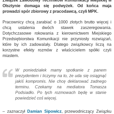
Związek Zawodowy Techników Komunikacji Miejskiej w
Olsztynie domaga się podwyżek. Od końca maja
prowadzi spór zbiorowy z pracodawcą, czyli MPK.
Pracownicy chcą zarabiać o 1000 złotych brutto więcej i
chcą ustalenia dwóch stawek zaszeregowania.
Dotychczasowe rokowania z kierownictwem Miejskiego
Przedsiębiorstwa Komunikacji nie przyniosły rozwiązań,
które by ich zadowalały. Dlatego związkowcy liczą na
korzystne efekty rozmów z właścicielem spółki czyli
miastem.
W poniedziałek mamy spotkanie z panem
prezydentem i liczymy na to, że uda się osiągnąć
jakiś kompromis. Nie chcę deklarować żadnego
terminu. Czekamy na mediatora Tomasza
Podsiadło. Po tych rozmowach będę w stanie
powiedzieć coś więcej.
– zaznaczył
Damian Sipowicz
, przewodniczący Związku