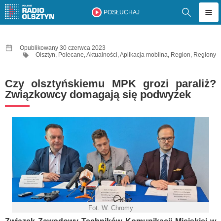
POSŁUCHAJ
Opublikowany 30 czerwca 2023
Olsztyn
,
Polecane
,
Aktualności
,
Aplikacja mobilna
,
Region
,
Regiony
Czy olsztyńskiemu MPK grozi paraliż?
Związkowcy domagają się podwyżek
Fot. W. Chromy