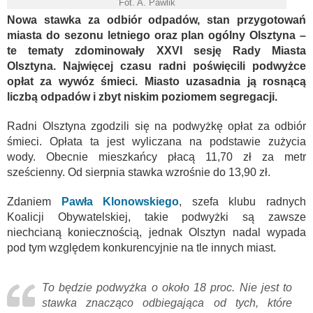
Fot. A. Pawlik
Nowa stawka za odbiór odpadów, stan przygotowań
miasta do sezonu letniego oraz plan ogólny Olsztyna –
te tematy zdominowały XXVI sesję Rady Miasta
Olsztyna. Najwięcej czasu radni poświęcili podwyżce
opłat za wywóz śmieci. Miasto uzasadnia ją rosnącą
liczbą odpadów i zbyt niskim poziomem segregacji.
Radni Olsztyna zgodzili się na podwyżkę opłat za odbiór
śmieci. Opłata ta jest wyliczana na podstawie zużycia
wody. Obecnie mieszkańcy płacą 11,70 zł za metr
sześcienny. Od sierpnia stawka wzrośnie do 13,90 zł.
Zdaniem
Pawła Klonowskiego
, szefa klubu radnych
Koalicji Obywatelskiej, takie podwyżki są zawsze
niechcianą koniecznością, jednak Olsztyn nadal wypada
pod tym względem konkurencyjnie na tle innych miast.
To będzie podwyżka o około 18 proc. Nie jest to
stawka znacząco odbiegająca od tych, które