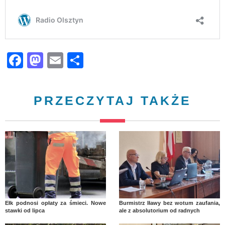
Facebook
Mastodon
Email
Share
PRZECZYTAJ TAKŻE
Ełk podnosi opłaty za śmieci. Nowe
Burmistrz Iławy bez wotum zaufania,
stawki od lipca
ale z absolutorium od radnych