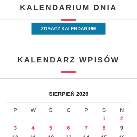
KALENDARIUM DNIA
ZOBACZ KALENDARIUM
KALENDARZ WPISÓW
SIERPIEŃ 2026
P
W
Ś
C
P
S
N
1
2
3
4
5
6
7
8
9