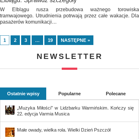
Elblągu. Sprawdź szczegóły
W Elblągu rusza przebudowa ważnego torowiska
tramwajowego. Utrudnienia potrwają przez całe wakacje. Dla
pasażerów komunikacji…
1
2
3
…
19
NASTĘPNE »
NEWSLETTER
Ostatnie wpisy
Popularne
Polecane
„Muzyka Miłości” w Lidzbarku Warmińskim. Kończy się
22. edycja Varmia Musica
Małe owady, wielka rola. Wielki Dzień Pszczół