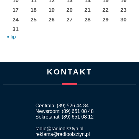
10
11
12
13
14
15
16
17
18
19
20
21
22
23
24
25
26
27
28
29
30
31
« lip
KONTAKT
Centrala: (89) 526 44 34
Newsroom: (89) 651 08 48
Sekretariat: (89) 651 08 12
radio@radioolsztyn.pl
reklama@radioolsztyn.pl