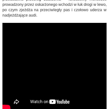
prowadzony przez oskarżonego wchodzi w łuk drogi w lewo,
po czym zjeżdża na przeciwległy pas i czołowo uderza w
nadjeżdżające audi.