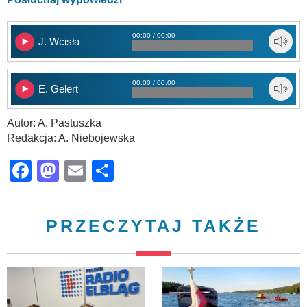
00:00 / 00:00
J. Wcisła
00:00 / 00:00
E. Gelert
Autor: A. Pastuszka
Redakcja: A. Niebojewska
Facebook
Mastodon
Email
Share
PRZECZYTAJ TAKŻE