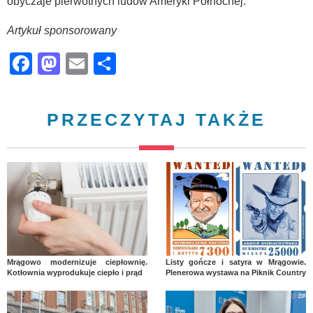
obyczaje pierwotnych ludów Ameryki Północnej.
Artykuł sponsorowany
Facebook
Mastodon
Email
Share
PRZECZYTAJ TAKŻE
Mrągowo modernizuje ciepłownię.
Listy gończe i satyra w Mrągowie.
Kotłownia wyprodukuje ciepło i prąd
Plenerowa wystawa na Piknik Country