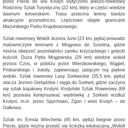
przez Piecki do wsi Krutyń wytyczono pieszo-rowerowy
Rodzinny Szlak Turystyczny (22 km), który w części wiedzie
dawnym torowiskiem. Trasa przecina tereny bardzo
atrakcyjne przyrodniczo, częściowo objęte granicami
Mazurskiego Parku Krajobrazowego.
Szlak rowerowy Wokół Jeziora Juno (23 km, pętla) prowadzi
malowniczymi terenami z Mrągowa do Szestna, gdzie
można obejrzeć pozostałości zamku krzyżackiego i gotycki
kościół. Duża Pętla Mrągowska (29 km) wiedzie wokół
jeziora Czos, w pobliżu jezior Wierzbowskiego, Wągiel,
Probarskiego i Juksty, zapewniając jadącym nią piękne
widoki. Szlak rowerowy Lasy Sorkwickie (35,5 km, pętla)
otacza Jezioro Gielądzkie i sięga do Sorkwit, gdzie zaczyna
się szlak kajakowy Krutyni. Krutyński Szlak Rowerowy (69
km) pozwala kontynuować wędrówkę z Sorkwit wzdłuż
Krutyni, m.in. przez Spychowo, Zgon i wieś Krutyń – do
Gałkowa.
Szlak im. Ernsta Wiecherta (45 km, pętla) biegnie przez
Piecki, gdzie można przejść się ścieżką edukacyjną „Wokół