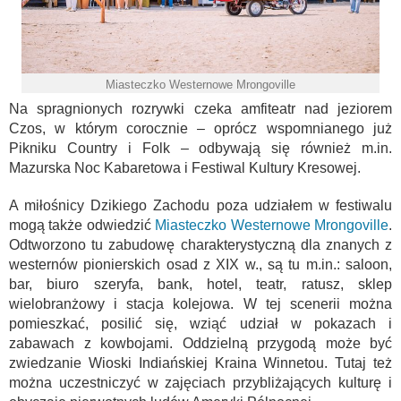
Miasteczko Westernowe Mrongoville
Na spragnionych rozrywki czeka amfiteatr nad jeziorem
Czos, w którym corocznie – oprócz wspomnianego już
Pikniku Country i Folk – odbywają się również m.in.
Mazurska Noc Kabaretowa i Festiwal Kultury Kresowej.
A miłośnicy Dzikiego Zachodu poza udziałem w festiwalu
mogą także odwiedzić
Miasteczko Westernowe Mrongoville
.
Odtworzono tu zabudowę charakterystyczną dla znanych z
westernów pionierskich osad z XIX w., są tu m.in.: saloon,
bar, biuro szeryfa, bank, hotel, teatr, ratusz, sklep
wielobranżowy i stacja kolejowa. W tej scenerii można
pomieszkać, posilić się, wziąć udział w pokazach i
zabawach z kowbojami. Oddzielną przygodą może być
zwiedzanie Wioski Indiańskiej Kraina Winnetou. Tutaj też
można uczestniczyć w zajęciach przybliżających kulturę i