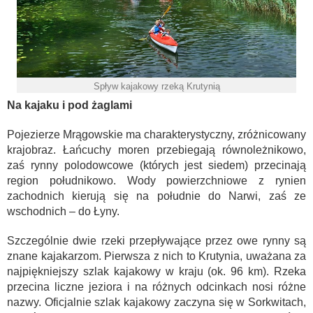
Spływ kajakowy rzeką Krutynią
Na kajaku i pod żaglami
Pojezierze Mrągowskie ma charakterystyczny, zróżnicowany
krajobraz. Łańcuchy moren przebiegają równoleżnikowo,
zaś rynny polodowcowe (których jest siedem) przecinają
region południkowo. Wody powierzchniowe z rynien
zachodnich kierują się na południe do Narwi, zaś ze
wschodnich – do Łyny.
Szczególnie dwie rzeki przepływające przez owe rynny są
znane kajakarzom. Pierwsza z nich to Krutynia, uważana za
najpiękniejszy szlak kajakowy w kraju (ok. 96 km). Rzeka
przecina liczne jeziora i na różnych odcinkach nosi różne
nazwy. Oficjalnie szlak kajakowy zaczyna się w Sorkwitach,