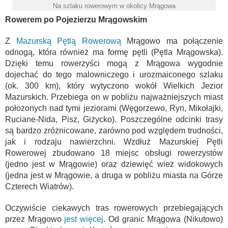
Na szlaku rowerowym w okolicy Mrągowa
Rowerem po Pojezierzu Mrągowskim
Z
Mazurską Pętlą Rowerową
Mrągowo ma połączenie
odnogą, która również ma formę pętli (Pętla Mrągowska).
Dzięki temu rowerzyści mogą z Mrągowa wygodnie
dojechać do tego malowniczego i urozmaiconego szlaku
(ok. 300 km), który wytyczono wokół Wielkich Jezior
Mazurskich. Przebiega on w pobliżu najważniejszych miast
położonych nad tymi jeziorami (Węgorzewo, Ryn, Mikołajki,
Ruciane-Nida, Pisz, Giżycko). Poszczególne odcinki trasy
są bardzo zróżnicowane, zarówno pod względem trudności,
jak i rodzaju nawierzchni. Wzdłuż Mazurskiej Pętli
Rowerowej zbudowano 18 miejsc obsługi rowerzystów
(jedno jest w Mrągowie) oraz dziewięć wież widokowych
(jedna jest w Mrągowie, a druga w pobliżu miasta na Górze
Czterech Wiatrów).
Oczywiście ciekawych tras rowerowych przebiegających
przez Mrągowo
jest więcej
. Od granic Mrągowa (Nikutowo)