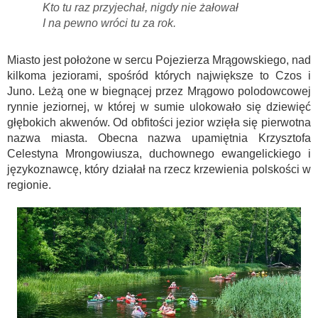
Kto tu raz przyjechał, nigdy nie żałował
I na pewno wróci tu za rok.
Miasto jest położone w sercu Pojezierza Mrągowskiego, nad
kilkoma jeziorami, spośród których największe to Czos i
Juno. Leżą one w biegnącej przez Mrągowo polodowcowej
rynnie jeziornej, w której w sumie ulokowało się dziewięć
głębokich akwenów. Od obfitości jezior wzięła się pierwotna
nazwa miasta. Obecna nazwa upamiętnia Krzysztofa
Celestyna Mrongowiusza, duchownego ewangelickiego i
językoznawcę, który działał na rzecz krzewienia polskości w
regionie.