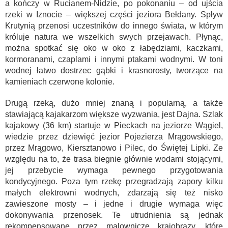
a kończy w Rucianem-Nidzie, po pokonaniu – od ujścia
rzeki w Iznocie – większej części jeziora Bełdany. Spływ
Krutynią przenosi uczestników do innego świata, w którym
króluje natura we wszelkich swych przejawach. Płynąc,
można spotkać się oko w oko z łabędziami, kaczkami,
kormoranami, czaplami i innymi ptakami wodnymi. W toni
wodnej łatwo dostrzec gąbki i krasnorosty, tworzące na
kamieniach czerwone kolonie.
Drugą rzeką, dużo mniej znaną i popularną, a także
stawiającą kajakarzom większe wyzwania, jest Dajna. Szlak
kajakowy (36 km) startuje w Pieckach na jeziorze Wągiel,
wiedzie przez dziewięć jezior Pojezierza Mrągowskiego,
przez Mrągowo, Kiersztanowo i Pilec, do Świętej Lipki. Ze
względu na to, że trasa biegnie głównie wodami stojącymi,
jej przebycie wymaga pewnego przygotowania
kondycyjnego. Poza tym rzekę przegradzają zapory kilku
małych elektrowni wodnych, zdarzają się też nisko
zawieszone mosty – i jedne i drugie wymaga więc
dokonywania przenosek. Te utrudnienia są jednak
rekompensowane przez malownicze krajobrazy, które