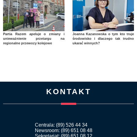
Partia Razem apeluje o zmiany i
Joanna Kazanowska o tym kto truje
unieważnienie przetargu na
środowisko i dlaczego tak trudno
regionalne przewozy kolejowe
ukarać winnych?
KONTAKT
Centrala: (89) 526 44 34
Newsroom: (89) 651 08 48
Sekretariat: (89) 651 08 12