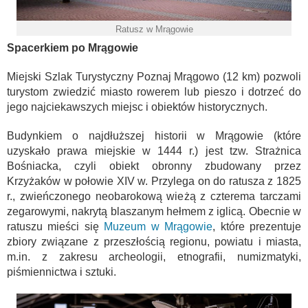
Ratusz w Mrągowie
Spacerkiem po Mrągowie
Miejski Szlak Turystyczny Poznaj Mrągowo (12 km) pozwoli
turystom zwiedzić miasto rowerem lub pieszo i dotrzeć do
jego najciekawszych miejsc i obiektów historycznych.
Budynkiem o najdłuższej historii w Mrągowie (które
uzyskało prawa miejskie w 1444 r.) jest tzw. Strażnica
Bośniacka, czyli obiekt obronny zbudowany przez
Krzyżaków w połowie XIV w. Przylega on do ratusza z 1825
r., zwieńczonego neobarokową wieżą z czterema tarczami
zegarowymi, nakrytą blaszanym hełmem z iglicą. Obecnie w
ratuszu mieści się
Muzeum w Mrągowie
, które prezentuje
zbiory związane z przeszłością regionu, powiatu i miasta,
m.in. z zakresu archeologii, etnografii, numizmatyki,
piśmiennictwa i sztuki.