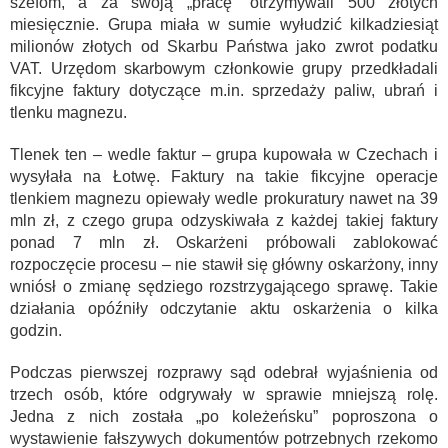
szefom, a za swoją „pracę” otrzymywali 500 złotych
miesięcznie. Grupa miała w sumie wyłudzić kilkadziesiąt
milionów złotych od Skarbu Państwa jako zwrot podatku
VAT. Urzędom skarbowym członkowie grupy przedkładali
fikcyjne faktury dotyczące m.in. sprzedaży paliw, ubrań i
tlenku magnezu.
Tlenek ten – wedle faktur – grupa kupowała w Czechach i
wysyłała na Łotwę. Faktury na takie fikcyjne operacje
tlenkiem magnezu opiewały wedle prokuratury nawet na 39
mln zł, z czego grupa odzyskiwała z każdej takiej faktury
ponad 7 mln zł. Oskarżeni próbowali zablokować
rozpoczęcie procesu – nie stawił się główny oskarżony, inny
wniósł o zmianę sędziego rozstrzygającego sprawę. Takie
działania opóźniły odczytanie aktu oskarżenia o kilka
godzin.
Podczas pierwszej rozprawy sąd odebrał wyjaśnienia od
trzech osób, które odgrywały w sprawie mniejszą rolę.
Jedna z nich została „po koleżeńsku” poproszona o
wystawienie fałszywych dokumentów potrzebnych rzekomo