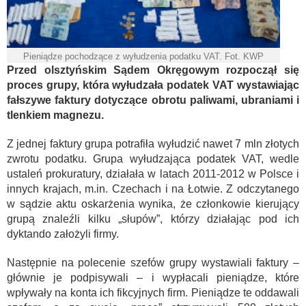
Pieniądze pochodzące z wyłudzenia podatku VAT. Fot. KWP
Przed olsztyńskim Sądem Okręgowym rozpoczął się
proces grupy, która wyłudzała podatek VAT wystawiając
fałszywe faktury dotyczące obrotu paliwami, ubraniami i
tlenkiem magnezu.
Z jednej faktury grupa potrafiła wyłudzić nawet 7 mln złotych
zwrotu podatku. Grupa wyłudzająca podatek VAT, wedle
ustaleń prokuratury, działała w latach 2011-2012 w Polsce i
innych krajach, m.in. Czechach i na Łotwie. Z odczytanego
w sądzie aktu oskarżenia wynika, że członkowie kierujący
grupą znaleźli kilku „słupów”, którzy działając pod ich
dyktando założyli firmy.
Następnie na polecenie szefów grupy wystawiali faktury –
głównie je podpisywali – i wypłacali pieniądze, które
wpływały na konta ich fikcyjnych firm. Pieniądze te oddawali