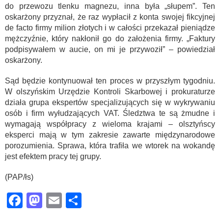
do przewozu tlenku magnezu, inna była „słupem”. Ten
oskarżony przyznał, że raz wypłacił z konta swojej fikcyjnej
de facto firmy milion złotych i w całości przekazał pieniądze
mężczyźnie, który nakłonił go do założenia firmy. „Faktury
podpisywałem w aucie, on mi je przywoził” – powiedział
oskarżony.
Sąd będzie kontynuował ten proces w przyszłym tygodniu.
W olszyńskim Urzędzie Kontroli Skarbowej i prokuraturze
działa grupa ekspertów specjalizujących się w wykrywaniu
osób i firm wyłudzających VAT. Śledztwa te są żmudne i
wymagają współpracy z wieloma krajami – olsztyńscy
eksperci mają w tym zakresie zawarte międzynarodowe
porozumienia. Sprawa, która trafiła we wtorek na wokandę
jest efektem pracy tej grupy.
(PAP/łs)
Facebook
Mastodon
Email
Share