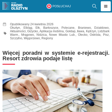
POSŁUCHAJ
Opublikowany 24 kwietnia 2026
Olsztyn
,
Elbląg
,
Ełk
,
Bartoszyce
,
Polecane
,
Braniewo
,
Działdowo
,
Aktualności
,
Giżycko
,
Aplikacja mobilna
,
Gołdap
,
Iława
,
Kętrzyn
,
Lidzbark
Warm.
,
Mrągowo
,
Nidzica
,
Nowe Miasto Lub.
,
Olecko
,
Ostróda
,
Pisz
,
Szczytno
,
Węgorzewo
,
Regiony
Więcej poradni w systemie e-rejestracji.
Resort zdrowia podaje listę