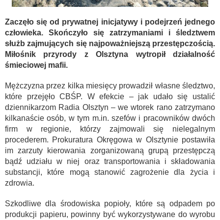
Zaczęło się od prywatnej inicjatywy i podejrzeń jednego
człowieka. Skończyło się zatrzymaniami i śledztwem
służb zajmujących się najpoważniejszą przestępczością.
Miłośnik przyrody z Olsztyna wytropił działalność
śmieciowej mafii.
Mężczyzna przez kilka miesięcy prowadził własne śledztwo,
które przejęło CBŚP. W efekcie – jak udało się ustalić
dziennikarzom Radia Olsztyn – we wtorek rano zatrzymano
kilkanaście osób, w tym m.in. szefów i pracowników dwóch
firm w regionie, którzy zajmowali się nielegalnym
procederem. Prokuratura Okręgowa w Olsztynie postawiła
im zarzuty kierowania zorganizowaną grupą przestępczą
bądź udziału w niej oraz transportowania i składowania
substancji, które mogą stanowić zagrożenie dla życia i
zdrowia.
Szkodliwe dla środowiska popioły, które są odpadem po
produkcji papieru, powinny być wykorzystywane do wyrobu