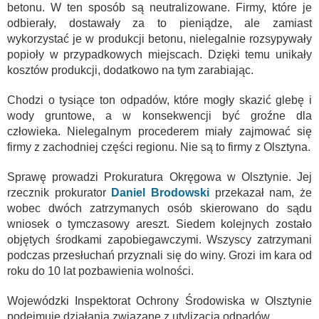
betonu. W ten sposób są neutralizowane. Firmy, które je
odbierały, dostawały za to pieniądze, ale zamiast
wykorzystać je w produkcji betonu, nielegalnie rozsypywały
popioły w przypadkowych miejscach. Dzięki temu unikały
kosztów produkcji, dodatkowo na tym zarabiając.
Chodzi o tysiące ton odpadów, które mogły skazić glebę i
wody gruntowe, a w konsekwencji być groźne dla
człowieka. Nielegalnym procederem miały zajmować się
firmy z zachodniej części regionu. Nie są to firmy z Olsztyna.
Sprawę prowadzi Prokuratura Okręgowa w Olsztynie. Jej
rzecznik prokurator
Daniel Brodowski
przekazał nam, że
wobec dwóch zatrzymanych osób skierowano do sądu
wniosek o tymczasowy areszt. Siedem kolejnych zostało
objętych środkami zapobiegawczymi. Wszyscy zatrzymani
podczas przesłuchań przyznali się do winy. Grozi im kara od
roku do 10 lat pozbawienia wolności.
Wojewódzki Inspektorat Ochrony Środowiska w Olsztynie
podejmuje działania związane z utylizacją odpadów.