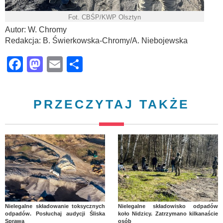
Fot. CBŚP/KWP Olsztyn
Autor: W. Chromy
Redakcja: B. Świerkowska-Chromy/A. Niebojewska
Facebook
Mastodon
Email
Share
PRZECZYTAJ TAKŻE
Nielegalne składowanie toksycznych
Nielegalne składowisko odpadów
odpadów. Posłuchaj audycji Śliska
koło Nidzicy. Zatrzymano kilkanaście
Sprawa
osób