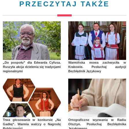
PRZECZYTAJ TAKŻE
„Do pospołu” dla Edwarda Cyfusa.
Warmińska mowa zachwyciła w
Ruszyła akcja dzielenia się tradycjami
Krakowie. Posłuchaj audycji
regionalnymi
Bezbłędnik Językowy
Trwa głosowanie w konkursie „Na
Ortograficzne wyzwania w Radiu
Gadkę”. Warmia walczy o Nagrodę
Olsztyn. Posłuchaj Bezbłędnika
Publiczności
Językowego