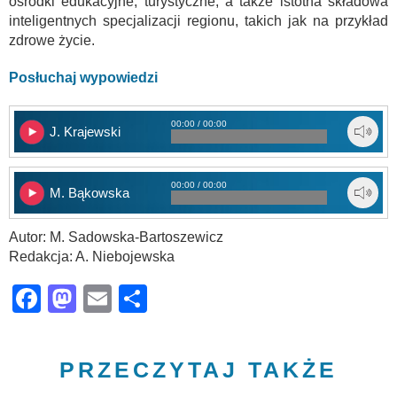
ośrodki edukacyjne, turystyczne, a także istotna składowa
inteligentnych specjalizacji regionu, takich jak na przykład
zdrowe życie.
Posłuchaj wypowiedzi
00:00 / 00:00
J. Krajewski
00:00 / 00:00
M. Bąkowska
Autor: M. Sadowska-Bartoszewicz
Redakcja: A. Niebojewska
Facebook
Mastodon
Email
Share
PRZECZYTAJ TAKŻE