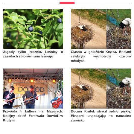
Jagody tylko ręcznie. Leśnicy o
Ciasno w gnieździe Krutka. Bociani
zasadach zbiorów runa leśnego
celebryta wychowuje czworo
młodych
Przyroda i kultura na Mazurach.
Bocian Krutek stracił jedno pisklę.
Kolejny dzień Festiwalu Dowód w
Eksperci uspokajają: to naturalne
Krutyni
zjawisko