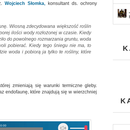
nż.
Wojciech Słomka,
konsultant ds. ochrony
snę. Wiosną zdecydowana większość roślin
sporej ilości wody rozłożonej w czasie. Kiedy
ziło do powolnego rozmarzania gruntu, woda
woli pobierać. Kiedy tego śniegu nie ma, to
K
zie woda i pobiorą ja tylko te rośliny, które
 której zmieniają się warunki termiczne gleby.
z endofaunę, które znajdują się w wierzchniej
K
00:00