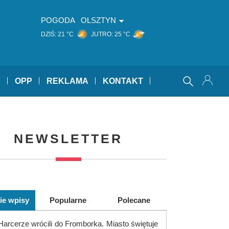
POGODA
OLSZTYN
DZIŚ:
21 °C
JUTRO:
25 °C
Y
OPP
REKLAMA
KONTAKT
NEWSLETTER
ie wpisy
Popularne
Polecane
Harcerze wrócili do Fromborka. Miasto świętuje