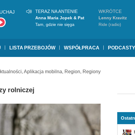
TERAZ NA ANTENIE
WKRÓTCE
UCHAJ
Anna Maria Jopek & Pat
Lenny Kravitz
Metheny
Tam, gdzie nie sięga
Ride (radio)
wzrok
U
LISTA PRZEBOJÓW
WSPÓŁPRACA
PODCAST
ktualności
,
Aplikacja mobilna
,
Region
,
Regiony
y rolniczej
Ostatn