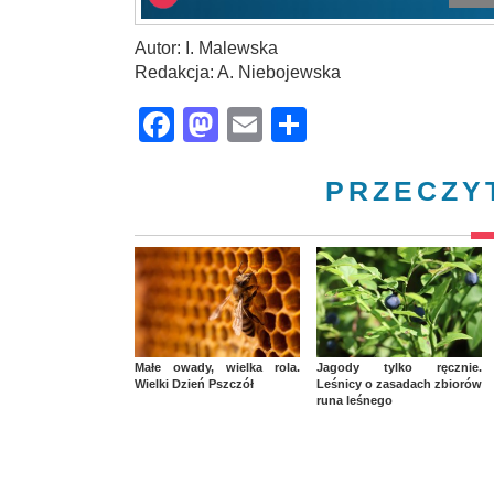
Autor: I. Malewska
Redakcja: A. Niebojewska
Facebook
Mastodon
Email
Share
PRZECZY
Małe owady, wielka rola.
Jagody tylko ręcznie.
Wielki Dzień Pszczół
Leśnicy o zasadach zbiorów
runa leśnego