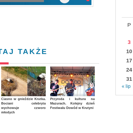
P
3
TAJ TAKŻE
10
17
24
31
« lip
Ciasno w gnieździe Krutka.
Przyroda i kultura na
Bociani celebryta
Mazurach. Kolejny dzień
wychowuje czworo
Festiwalu Dowód w Krutyni
młodych