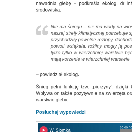
nawadnia glebę – podkreśla ekolog, dr i
środowiska.
Nie ma śniegu – nie ma wody na wio
naszej strefy klimatycznej potrzebuje 
przychodziły powolne roztopy, dochod
powoli wsiąkała, rośliny mogły ją po
tylko tylko w wierzchniej warstwie będ
mają korzenie w wierzchniej warstwie
– powiedział ekolog.
Śnieg pełni funkcję tzw. „pierzyny”, dzięki
Wpływa on także pozytywnie na zwierzęta ora
warstwie gleby.
Posłuchaj wypowiedzi
00:00 / 
W. Słomka