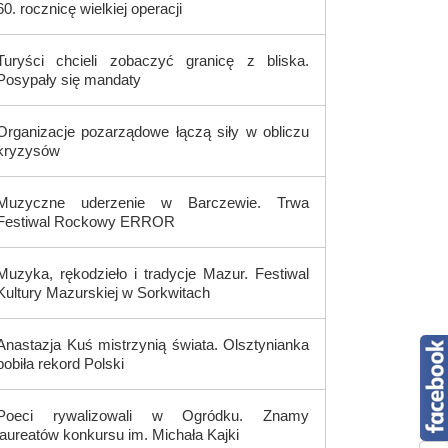
60. rocznicę wielkiej operacji
Turyści chcieli zobaczyć granicę z bliska.
Posypały się mandaty
Organizacje pozarządowe łączą siły w obliczu
kryzysów
Muzyczne uderzenie w Barczewie. Trwa
Festiwal Rockowy ERROR
Muzyka, rękodzieło i tradycje Mazur. Festiwal
Kultury Mazurskiej w Sorkwitach
Anastazja Kuś mistrzynią świata. Olsztynianka
pobiła rekord Polski
Poeci rywalizowali w Ogródku. Znamy
laureatów konkursu im. Michała Kajki