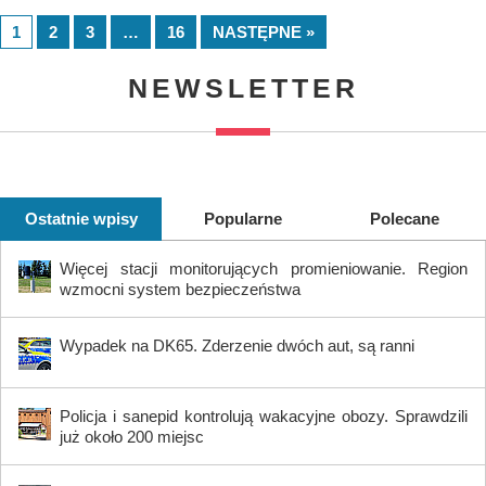
1
2
3
…
16
NASTĘPNE »
NEWSLETTER
Ostatnie wpisy
Popularne
Polecane
Więcej stacji monitorujących promieniowanie. Region
wzmocni system bezpieczeństwa
Wypadek na DK65. Zderzenie dwóch aut, są ranni
Policja i sanepid kontrolują wakacyjne obozy. Sprawdzili
już około 200 miejsc