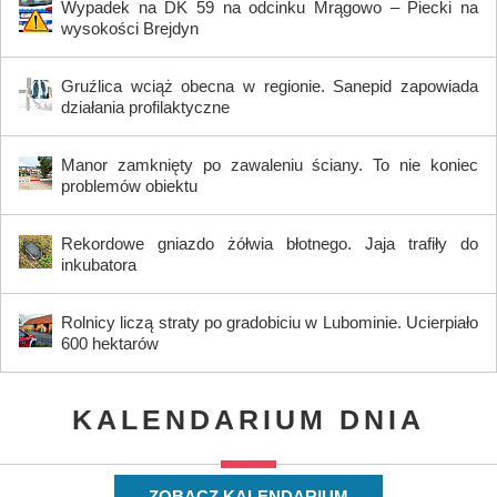
Wypadek na DK 59 na odcinku Mrągowo – Piecki na
wysokości Brejdyn
Gruźlica wciąż obecna w regionie. Sanepid zapowiada
działania profilaktyczne
Manor zamknięty po zawaleniu ściany. To nie koniec
problemów obiektu
Rekordowe gniazdo żółwia błotnego. Jaja trafiły do
inkubatora
Rolnicy liczą straty po gradobiciu w Lubominie. Ucierpiało
600 hektarów
KALENDARIUM DNIA
ZOBACZ KALENDARIUM