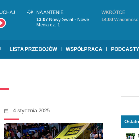
UCHAJ
NA ANTENIE
WKRÓTCE
13:07
Nowy Świat - Nowe
14:00
Wiadomośc
Media cz. 1
U
LISTA PRZEBOJÓW
WSPÓŁPRACA
PODCAST
4 stycznia 2025
Ostatn