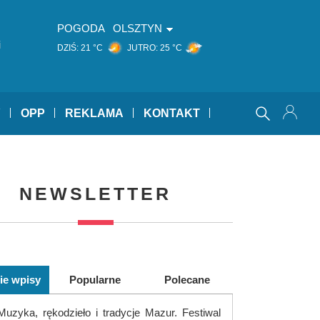
POGODA
OLSZTYN
i
DZIŚ:
21 °C
JUTRO:
25 °C
Y
OPP
REKLAMA
KONTAKT
NEWSLETTER
ie wpisy
Popularne
Polecane
Muzyka, rękodzieło i tradycje Mazur. Festiwal