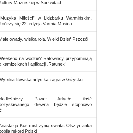
Kultury Mazurskiej w Sorkwitach
„Muzyka Miłości” w Lidzbarku Warmińskim.
Kończy się 22. edycja Varmia Musica
Małe owady, wielka rola. Wielki Dzień Pszczół
Weekend na wodzie? Ratownicy przypominają
o kamizelkach i aplikacji „Ratunek”
Wybitna litewska artystka zagra w Giżycku
Nadleśniczy Paweł Artych: ilość
pozyskiwanego drewna będzie stopniowo
ć
Anastazja Kuś mistrzynią świata. Olsztynianka
pobiła rekord Polski