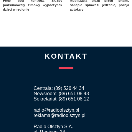
Ferie pod kontrolą. Służby
Mobilizacja służb przed feriami.
podsumowały zimowy wypoczynek
Sanepid sprawdzi jedzenie, policja
dzieci w regionie
autokary
KONTAKT
Centrala: (89) 526 44 34
Newsroom: (89) 651 08 48
Sekretariat: (89) 651 08 12
radio@radioolsztyn.pl
reklama@radioolsztyn.pl
Radio Olsztyn S.A.
ul. Radiowa 24