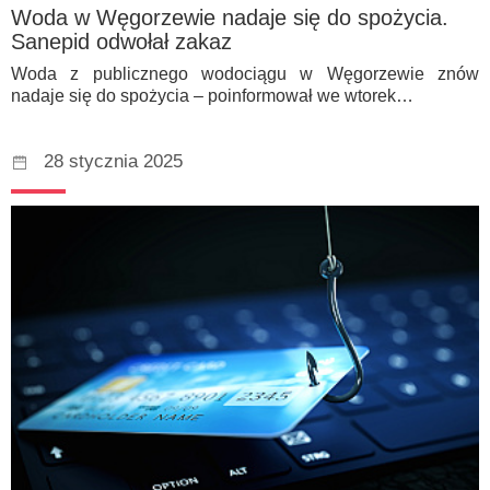
Woda w Węgorzewie nadaje się do spożycia.
Sanepid odwołał zakaz
Woda z publicznego wodociągu w Węgorzewie znów
nadaje się do spożycia – poinformował we wtorek…
28 stycznia 2025