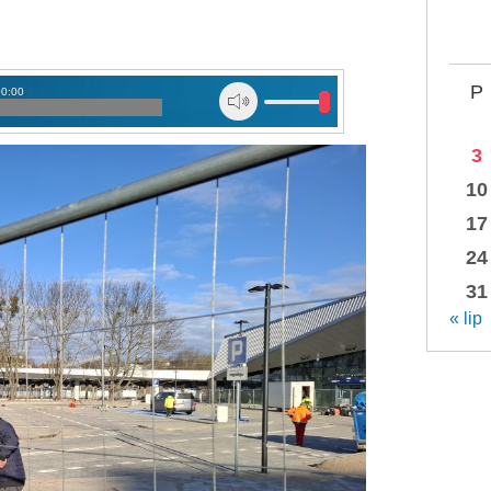
P
00:00
3
10
17
24
31
« lip