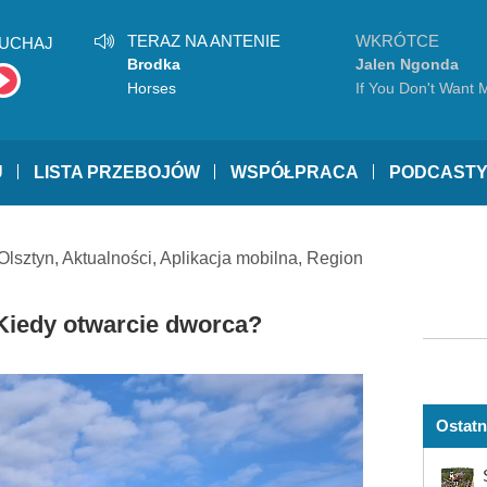
TERAZ NA ANTENIE
WKRÓTCE
UCHAJ
Brodka
Jalen Ngonda
Horses
If You Don't Want 
U
LISTA PRZEBOJÓW
WSPÓŁPRACA
PODCAST
Olsztyn
,
Aktualności
,
Aplikacja mobilna
,
Region
 Kiedy otwarcie dworca?
Ostatn