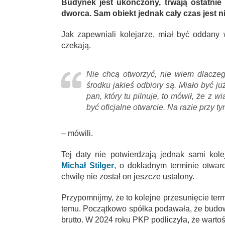
Budynek jest ukończony, trwają ostatnie
dworca. Sam obiekt jednak cały czas jest n
Jak zapewniali kolejarze, miał być oddany 
czekają.
Nie chcą otworzyć, nie wiem dlaczego
środku jakieś odbiory są. Miało być ju
pan, który tu pilnuje, to mówił, że z
być oficjalne otwarcie. Na razie przy t
– mówili.
Tej daty nie potwierdzają jednak sami kol
Michał Stilger
, o dokładnym terminie otwar
chwilę nie został on jeszcze ustalony.
Przypomnijmy, że to kolejne przesunięcie ter
temu. Początkowo spółka podawała, że budo
brutto. W 2024 roku PKP podliczyła, że wartość