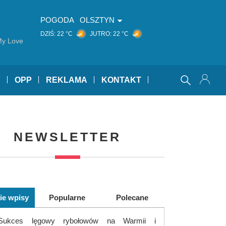
POGODA
OLSZTYN
DZIŚ:
22 °C
JUTRO:
22 °C
My Love
Y
OPP
REKLAMA
KONTAKT
NEWSLETTER
ie wpisy
Popularne
Polecane
Sukces lęgowy rybołowów na Warmii i