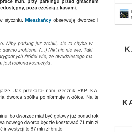
 prace m.in. przy parkingu przed gmachem
iedostępny, poza częścią z kasami.
w styczniu.
Mieszkańcy
obserwują dworzec i
. Niby parking już zrobili, ale to chyba w
K
ż dawno zrobione. (…) Nikt nic nie wie. Taki
 wiarygodnych źródeł wie, że dwudziestego ma
ym jest robiona kosmetyka
ejarze. Jak przekazał nam rzecznik PKP S.A.
cia dworca spółka poinformuje wkrótce. Na tę
K
minu, bo dworzec miał być gotowy już ponad rok
wa nowego dworca będzie kosztować 71 mln zł
 inwestycji to 87 mln zł brutto.