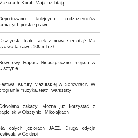
Mazurach. Koral i Maja już latają
Deportowano kolejnych cudzoziemców
łamiących polskie prawo
Olsztyński Teatr Lalek z nową siedzibą? Ma
być warta nawet 100 mln zł
Rowerowy Raport. Niebezpieczne miejsca w
Olsztynie
Festiwal Kultury Mazurskiej w Sorkwitach. W
programie muzyka, teatr i warsztaty
Odwołano zakazy. Można już korzystać z
kąpielisk w Olsztynie i Mikołajkach
Na całych jeziorach JAZZ. Druga edycja
festiwalu w Gołdapi