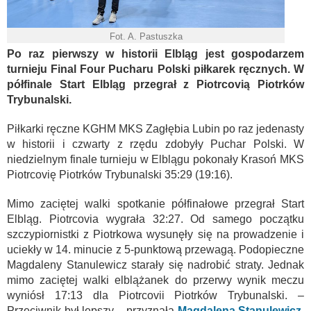
Fot. A. Pastuszka
Po raz pierwszy w historii Elbląg jest gospodarzem
turnieju Final Four Pucharu Polski piłkarek ręcznych. W
półfinale Start Elbląg przegrał z Piotrcovią Piotrków
Trybunalski.
Piłkarki ręczne KGHM MKS Zagłębia Lubin po raz jedenasty
w historii i czwarty z rzędu zdobyły Puchar Polski. W
niedzielnym finale turnieju w Elblągu pokonały Krasoń MKS
Piotrcovię Piotrków Trybunalski 35:29 (19:16).
Mimo zaciętej walki spotkanie półfinałowe przegrał Start
Elbląg. Piotrcovia wygrała 32:27. Od samego początku
szczypiornistki z Piotrkowa wysunęły się na prowadzenie i
uciekły w 14. minucie z 5-punktową przewagą. Podopieczne
Magdaleny Stanulewicz starały się nadrobić straty. Jednak
mimo zaciętej walki elblążanek do przerwy wynik meczu
wyniósł 17:13 dla Piotrcovii Piotrków Trybunalski. –
Przeciwnik był lepszy – przyznała
Magdalena Stanulewicz
,