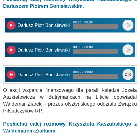
Dariuszem Piotrem Bonisławskim.
00:00 / 00:00
Dariusz Piotr Bonisławski. Cz.1
00:00 / 00:00
Dariusz Piotr Bonisławski. Cz.2
00:00 / 00:00
Dariusz Piotr Bonisławski. Cz.3
O akcji wsparcia finansowego dla parafii księdza Józefa
Aszkiełowicza w Butrymańcach na Litwie opowiadał
Waldemar Ziarek – prezes olsztyńskiego oddziału Związku
Piłsudczyków RP.
Posłuchaj całej rozmowy Krzysztofa Kaszubskiego z
Waldemarem Ziarkiem.