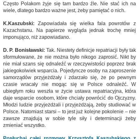
Często Polakom żyje się tam bardzo źle. Nie stać ich na
wiele, dlatego bardzo ważne jest, żeby pamiętać o nich.
K.
Kaszubski:
Zapowiadała się wielka fala powrotów z
Kazachstanu. Na papierze wygląda jednak trochę mniej
imponująco, niż zapowiadano.
D. P. Bonisławski:
Tak. Niestety definicje repatriacji były tak
sformułowane, że nie można było nikogo zaprosić. Nikt by
nie miał szans się odnaleźć w rzeczywistości poprzez brak
jakiegokolwiek wsparcia. Pojedyncze osoby na zaproszenie
samorządów przyjeżdżały i zdarzało się, że po pewnym
czasie wracały nie mogąc się w Polsce odnaleźć. W
ubiegłym roku weszła w życie ustawa repatriacyjna, która
daje wsparcie osobom, które chciały powrócić do Ojczyzny.
Młodzi ludzie przyjeżdżali i przyjeżdżają, żeby studiować w
Polsce. Natomiast starsi – to jest już kolejne pokolenie – nie
zawsze znajdują w sobie tyle siły i determinacji żeby
zmieniać wszystko.
Posłuchaj całej rozmowy Krzysztofa Kaszubskiego z