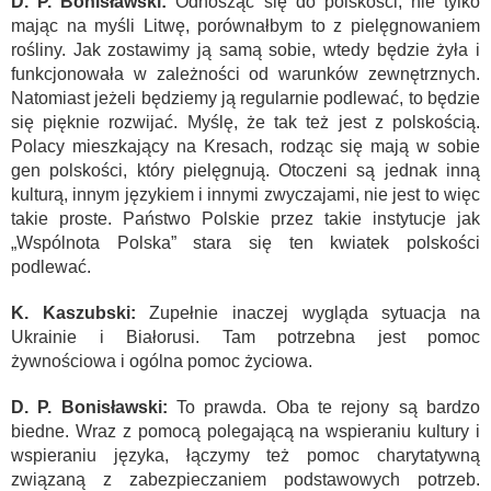
D. P. Bonisławski:
Odnosząc się do polskości, nie tylko
mając na myśli Litwę, porównałbym to z pielęgnowaniem
rośliny. Jak zostawimy ją samą sobie, wtedy będzie żyła i
funkcjonowała w zależności od warunków zewnętrznych.
Natomiast jeżeli będziemy ją regularnie podlewać, to będzie
się pięknie rozwijać. Myślę, że tak też jest z polskością.
Polacy mieszkający na Kresach, rodząc się mają w sobie
gen polskości, który pielęgnują. Otoczeni są jednak inną
kulturą, innym językiem i innymi zwyczajami, nie jest to więc
takie proste. Państwo Polskie przez takie instytucje jak
„Wspólnota Polska” stara się ten kwiatek polskości
podlewać.
K. Kaszubski:
Zupełnie inaczej wygląda sytuacja na
Ukrainie i Białorusi. Tam potrzebna jest pomoc
żywnościowa i ogólna pomoc życiowa.
D. P. Bonisławski:
To prawda. Oba te rejony są bardzo
biedne. Wraz z pomocą polegającą na wspieraniu kultury i
wspieraniu języka, łączymy też pomoc charytatywną
związaną z zabezpieczaniem podstawowych potrzeb.