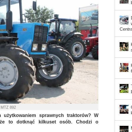
Centr
k MTZ 892
m użytkowaniem sprawnych traktorów? W
że to dotknąć kilkuset osób. Chodzi o