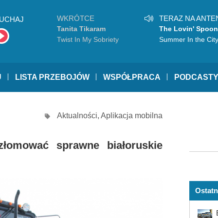
WKRÓTCE
TERAZ NA ANTE
UCHAJ
Tanita Tikaram
The Lovin' Spoon
Twist In My Sobriety
Summer In the Cit
U
LISTA PRZEBOJÓW
WSPÓŁPRACA
PODCAST
Aktualności
,
Aplikacja mobilna
złomować sprawne białoruskie
Ostatn