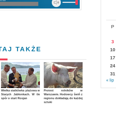
00:00
P
3
TAJ TAKŻE
10
17
24
31
« lip
Wielka siatkówka plażowa w
Protest rolników w
Starych Jabłonkach. W tle
Warszawie. Hodowcy świń z
spór o start Rosjan
regionu dokładają do każdej
sztuki