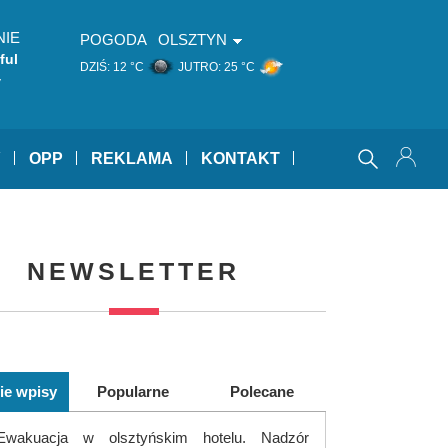
NIE
POGODA
OLSZTYN
ful
DZIŚ:
12 °C
JUTRO:
25 °C
y
Y
OPP
REKLAMA
KONTAKT
NEWSLETTER
ie wpisy
Popularne
Polecane
Ewakuacja w olsztyńskim hotelu. Nadzór