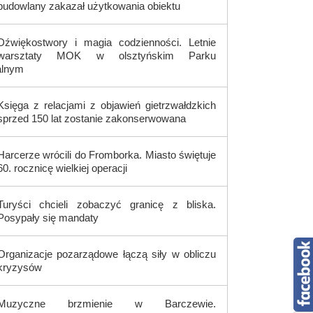
budowlany zakazał użytkowania obiektu
Dźwiękostwory i magia codzienności. Letnie
warsztaty MOK w olsztyńskim Parku
alnym
Księga z relacjami z objawień gietrzwałdzkich
sprzed 150 lat zostanie zakonserwowana
Harcerze wrócili do Fromborka. Miasto świętuje
60. rocznicę wielkiej operacji
Turyści chcieli zobaczyć granicę z bliska.
Posypały się mandaty
Organizacje pozarządowe łączą siły w obliczu
kryzysów
Muzyczne brzmienie w Barczewie.