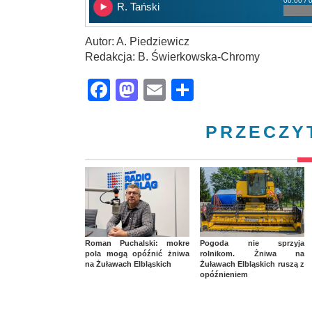
00:00 / 
R. Tański
Autor: A. Piedziewicz
Redakcja: B. Świerkowska-Chromy
Facebook
Mastodon
Email
Share
PRZECZY
Roman Puchalski: mokre
Pogoda nie sprzyja
pola mogą opóźnić żniwa
rolnikom. Żniwa na
na Żuławach Elbląskich
Żuławach Elbląskich ruszą z
opóźnieniem