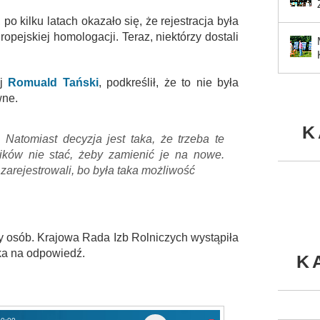
 po kilku latach okazało się, że rejestracja była
opejskiej homologacji. Teraz, niektórzy dostali
ej
Romuald Tański
, podkreślił, że to nie była
wne.
K
Natomiast decyzja jest taka, że trzeba te
ników nie stać, żeby zamienić je na nowe.
i zarejestrowali, bo była taka możliwość
y osób. Krajowa Rada Izb Rolniczych wystąpiła
eka na odpowiedź.
K