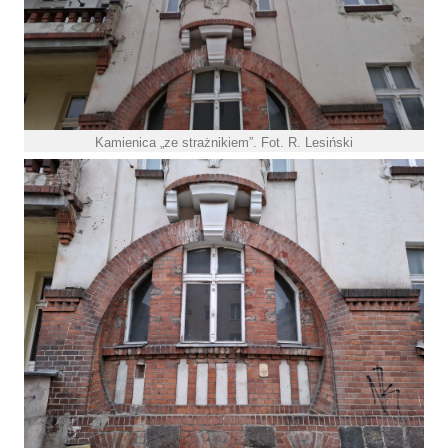
Kamienica „ze strażnikiem”. Fot. R. Lesiński