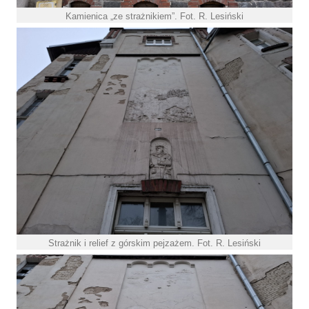
Kamienica „ze strażnikiem”. Fot. R. Lesiński
Strażnik i relief z górskim pejzażem. Fot. R. Lesiński