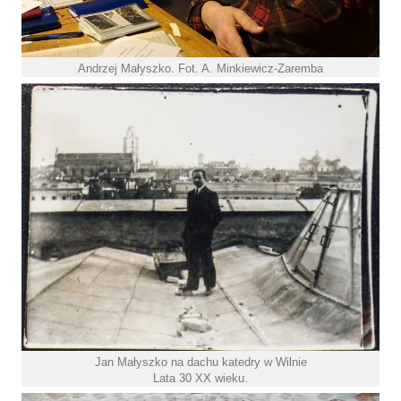
Andrzej Małyszko. Fot. A. Minkiewicz-Zaremba
Jan Małyszko na dachu katedry w Wilnie
Lata 30 XX wieku.