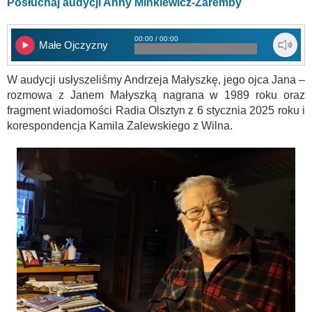
Posłuchaj audycji Anny Minkiewicz-Zaremby
00:00 / 00:00
Małe Ojczyzny
W audycji usłyszeliśmy Andrzeja Małyszkę, jego ojca Jana –
rozmowa z Janem Małyszką nagrana w 1989 roku oraz
fragment wiadomości Radia Olsztyn z 6 stycznia 2025 roku i
korespondencja Kamila Zalewskiego z Wilna.