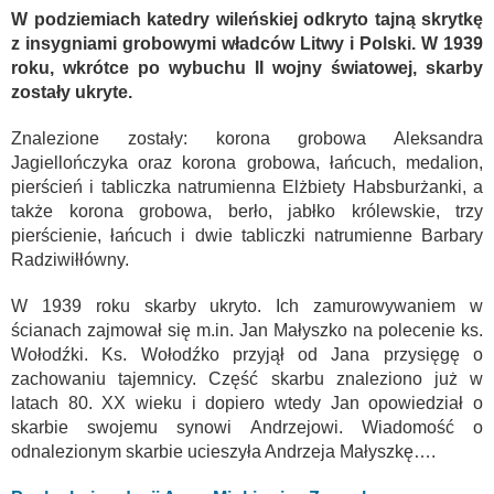
W podziemiach katedry wileńskiej odkryto tajną skrytkę
z insygniami grobowymi władców Litwy i Polski. W 1939
roku, wkrótce po wybuchu II wojny światowej, skarby
zostały ukryte.
Znalezione zostały: korona grobowa Aleksandra
Jagiellończyka oraz korona grobowa, łańcuch, medalion,
pierścień i tabliczka natrumienna Elżbiety Habsburżanki, a
także korona grobowa, berło, jabłko królewskie, trzy
pierścienie, łańcuch i dwie tabliczki natrumienne Barbary
Radziwiłłówny.
W 1939 roku skarby ukryto. Ich zamurowywaniem w
ścianach zajmował się m.in. Jan Małyszko na polecenie ks.
Wołodźki. Ks. Wołodźko przyjął od Jana przysięgę o
zachowaniu tajemnicy. Część skarbu znaleziono już w
latach 80. XX wieku i dopiero wtedy Jan opowiedział o
skarbie swojemu synowi Andrzejowi. Wiadomość o
odnalezionym skarbie ucieszyła Andrzeja Małyszkę….