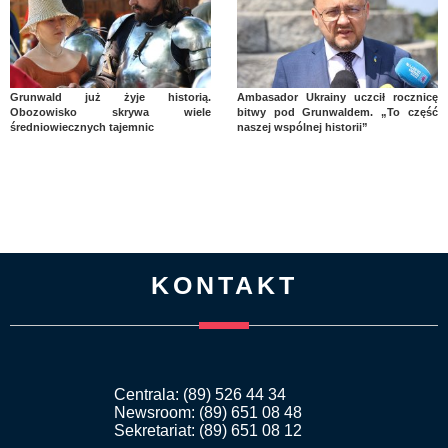
Grunwald już żyje historią.
Ambasador Ukrainy uczcił rocznicę
Obozowisko skrywa wiele
bitwy pod Grunwaldem. „To część
średniowiecznych tajemnic
naszej wspólnej historii”
KONTAKT
Centrala: (89) 526 44 34
Newsroom: (89) 651 08 48
Sekretariat: (89) 651 08 12