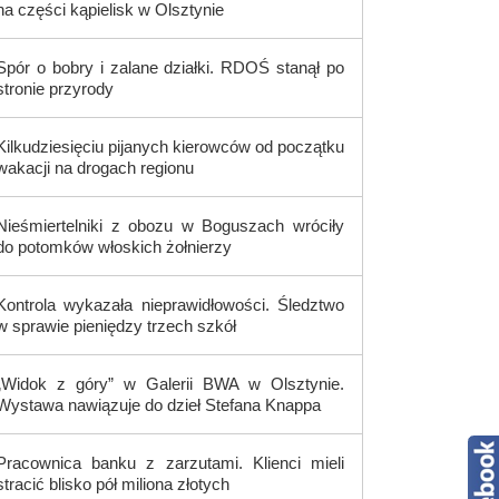
na części kąpielisk w Olsztynie
Spór o bobry i zalane działki. RDOŚ stanął po
stronie przyrody
Kilkudziesięciu pijanych kierowców od początku
wakacji na drogach regionu
Nieśmiertelniki z obozu w Boguszach wróciły
do potomków włoskich żołnierzy
Kontrola wykazała nieprawidłowości. Śledztwo
w sprawie pieniędzy trzech szkół
„Widok z góry” w Galerii BWA w Olsztynie.
Wystawa nawiązuje do dzieł Stefana Knappa
Pracownica banku z zarzutami. Klienci mieli
stracić blisko pół miliona złotych