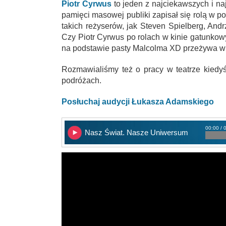
Piotr Cyrwus
to jeden z najciekawszych i na
pamięci masowej publiki zapisał się rolą w pop
takich reżyserów, jak Steven Spielberg, Andr
Czy Piotr Cyrwus po rolach w kinie gatunkow
na podstawie pasty Malcolma XD przeżywa w 
Rozmawialiśmy też o pracy w teatrze kiedyś
podróżach.
Posłuchaj audycji Łukasza Adamskiego
00:00 / 
Nasz Świat. Nasze Uniwersum