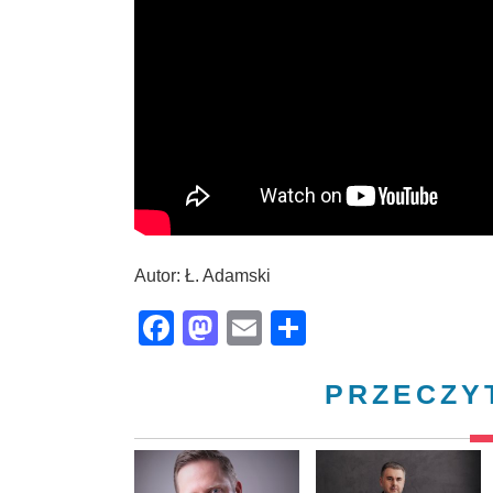
Autor: Ł. Adamski
Facebook
Mastodon
Email
Share
PRZECZY