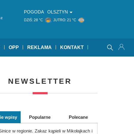
POGODA
OLSZTYN
cz
DZIŚ:
28 °C
JUTRO:
21 °C
Y
OPP
REKLAMA
KONTAKT
NEWSLETTER
ie wpisy
Popularne
Polecane
Sinice w regionie. Zakaz kąpieli w Mikołajkach i