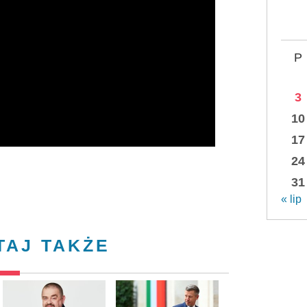
P
3
10
17
24
31
« lip
TAJ TAKŻE