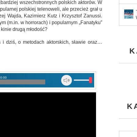
jbardziej wszechstronnych polskich aktorów. W
ularnej polskiej telenoweli, ale przecież grał u
zej Wajda, Kazimierz Kutz i Krzysztof Zanussi.
ym (m.in. w horrorach) i popularnym „Fanatyku”
kinie drugą młodość?
 i dziś, o metodach aktorskich, sławie oraz…
K
00:00
K