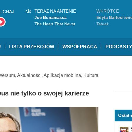
TERAZ NA ANTENIE
WKRÓTCE
UCHAJ
Joe Bonamassa
Edyta Bartosiewi
The Heart That Never
Tatuaż
Waits
U
LISTA PRZEBOJÓW
WSPÓŁPRACA
PODCAST
iwersum
,
Aktualności
,
Aplikacja mobilna
,
Kultura
rwus nie tylko o swojej karierze
Ostatn