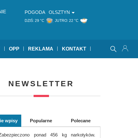
NIE
POGODA
OLSZTYN
DZIŚ:
29 °C
JUTRO:
22 °C
Y
OPP
REKLAMA
KONTAKT
NEWSLETTER
ie wpisy
Popularne
Polecane
Zabezpieczono ponad 456 kg narkotyków.