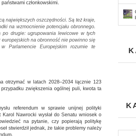
 z państwami członkowskimi.
chcą największych oszczędności. Są też kraje,
odki na wzmocnienie potencjału obronnego.
a po drugie: ugrupowania lewicowe w tych
w europejskich na obronność nie powinno się
 w Parlamencie Europejskim rozumie te
K
ma otrzymać w latach 2028–2034 łącznie 123
w przypadku zwiększenia ogólnej puli, kwota ta
K
słu referendum w sprawie unijnej polityki
nt Karol Nawrocki wysłał do Senatu wniosek o
wiedzieć na pytanie, czy popierają politykę
eł stwierdził jednak, że takie problemy należy
endum.