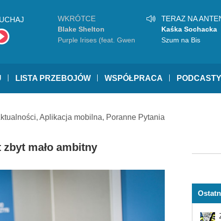
WKRÓTCE
TERAZ NA ANTE
UCHAJ
Blake Shelton
Kaśka Sochacka
Purple Irises (feat. Gwen
Szum na Bis
Stefani)
U
LISTA PRZEBOJÓW
WSPÓŁPRACA
PODCAST
ktualności
,
Aplikacja mobilna
,
Poranne Pytania
t zbyt mało ambitny
Ostatn