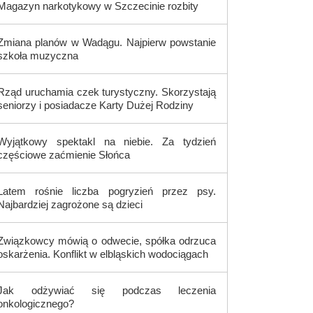
Magazyn narkotykowy w Szczecinie rozbity
Zmiana planów w Wadągu. Najpierw powstanie
szkoła muzyczna
Rząd uruchamia czek turystyczny. Skorzystają
seniorzy i posiadacze Karty Dużej Rodziny
Wyjątkowy spektakl na niebie. Za tydzień
częściowe zaćmienie Słońca
Latem rośnie liczba pogryzień przez psy.
Najbardziej zagrożone są dzieci
Związkowcy mówią o odwecie, spółka odrzuca
oskarżenia. Konflikt w elbląskich wodociągach
Jak odżywiać się podczas leczenia
onkologicznego?