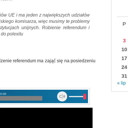
ajów UE i ma jeden z największych udziałów
skiego komisarza, więc musimy te problemy
P
tytucjach unijnych. Robienie referendum i
 do polexitu
3
10
17
zenie referendum ma zająć się na posiedzeniu
24
31
« lip
00:00