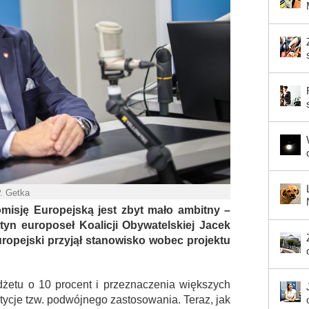
P. Getka
isję Europejską jest zbyt mało ambitny –
yn europoseł Koalicji Obywatelskiej Jacek
ropejski przyjął stanowisko wobec projektu
żetu o 10 procent i przeznaczenia większych
tycje tzw. podwójnego zastosowania. Teraz, jak