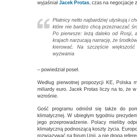
wyjaśniał
Jacek Protas
, czas na negocjacje
Płatnicy netto najbardziej utyskują i 
które nie bardzo chcą przeznaczać śr
Po pierwsze: leżą daleko od Rosji, 
krajach narzucają narrację, że środkó
kierować. Na szczęście większość
wyzwania
– powiedział poseł.
Według pierwotnej propozycji KE, Polska 
miliardy euro. Jacek Protas liczy na to, że 
wzrośnie.
Gość programu odniósł się także do pomy
klimatycznej. W ubiegłym tygodniu prezyde
jego przeprowadzenie. Polacy mieliby odpo
klimatyczną podnoszącą koszty życia. Europos
rozwiązywać na forum Unii, a nie drogą refer