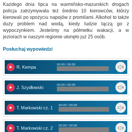
Każdego dnia lipca na warmińsko-mazurskich drogach
policja zatrzymywała też średnio 10 kierowców, którzy
kierowali po spożyciu napojów z promilami. Alkohol to także
duży problem nad wodą, kiedy ludzie łączą go z
wypoczynkiem. Jesteśmy na półmetku wakacji, a w
jeziorach w naszym regionie utonęło już 25 osób.
Posłuchaj wypowiedzi
00:00 / 00:00
R. Kempa
00:00 / 00:00
J. Szydłowski
00:00 / 00:00
T. Markowski cz. 1
00:00 / 00:00
T. Markowski cz. 2