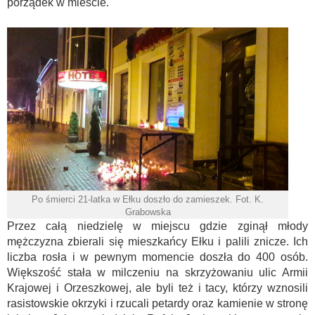
porządek w mieście.
Po śmierci 21-latka w Ełku doszło do zamieszek. Fot. K.
Grabowska
Przez całą niedzielę w miejscu gdzie zginął młody
mężczyzna zbierali się mieszkańcy Ełku i palili znicze. Ich
liczba rosła i w pewnym momencie doszła do 400 osób.
Większość stała w milczeniu na skrzyżowaniu ulic Armii
Krajowej i Orzeszkowej, ale byli też i tacy, którzy wznosili
rasistowskie okrzyki i rzucali petardy oraz kamienie w stronę