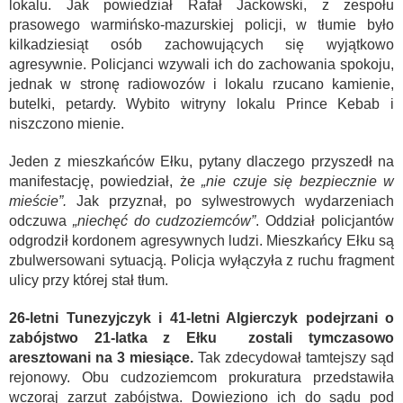
lokalu. Jak powiedział Rafał Jackowski, z zespołu
prasowego warmińsko-mazurskiej policji, w tłumie było
kilkadziesiąt osób zachowujących się wyjątkowo
agresywnie. Policjanci wzywali ich do zachowania spokoju,
jednak w stronę radiowozów i lokalu rzucano kamienie,
butelki, petardy. Wybito witryny lokalu Prince Kebab i
niszczono mienie.
Jeden z mieszkańców Ełku, pytany dlaczego przyszedł na
manifestację, powiedział, że
„nie czuje się bezpiecznie w
mieście”.
Jak przyznał, po sylwestrowych wydarzeniach
odczuwa
„niechęć do cudzoziemców”
. Oddział policjantów
odgrodził kordonem agresywnych ludzi. Mieszkańcy Ełku są
zbulwersowani sytuacją. Policja wyłączyła z ruchu fragment
ulicy przy której stał tłum.
26-letni Tunezyjczyk i 41-letni Algierczyk podejrzani o
zabójstwo 21-latka z Ełku zostali tymczasowo
aresztowani na 3 miesiące.
Tak zdecydował tamtejszy sąd
rejonowy. Obu cudzoziemcom prokuratura przedstawiła
wczoraj zarzut zabójstwa. Dowieziono ich do sądu pod