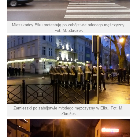
Mieszkańcy Ełku protestują po zabójstwie młodego mężczyzny.
Fot. M. Zbrożek
Zamieszki po zabójstwie młodego mężczyzny w Ełku. Fot. M.
Zbrożek