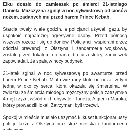
Ełku doszło do zamieszek po śmierci 21-letniego
Daniela. Mężczyzna zginął w noc sylwestrową od ciosów
nożem, zadanych mu przed barem Prince Kebab.
Starcia trwały wiele godzin, a policjanci używali gazu, by
uspokoić najbardziej agresywne osoby. Przed północą
wszyscy rozeszli się do domów. Policjanci, wspierani przez
oddział prewencji z Olsztyna i żandarmerię wojskową,
zostali przed lokalem do rana, bo uczestnicy zamieszek
zapowiadali, że spalą w nocy budynek.
21-latek zginął w noc sylwestrową po awanturze przed
barem Prince Kebab. Miał dwie rany kłute od noża, w tym
jedną w okolicy serca, która okazała się śmiertelna. W
związku ze śmiercią młodego mężczyzny policja zatrzymała
4 mężczyzn, wśród nich obywateli Tunezji, Algierii i Maroka,
którzy prowadzili lokal. Zatrzymani byli trzeźwi.
Spokój w mieście musiało utrzymać kilkuset funkcjonariuszy
policji, także z Olsztyna oraz straż miejska i żandarmeria