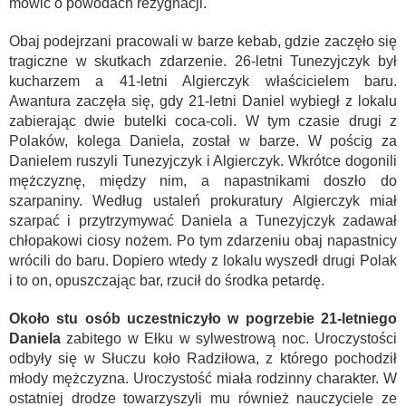
mówić o powodach rezygnacji.
Obaj podejrzani pracowali w barze kebab, gdzie zaczęło się
tragiczne w skutkach zdarzenie. 26-letni Tunezyjczyk był
kucharzem a 41-letni Algierczyk właścicielem baru.
Awantura zaczęła się, gdy 21-letni Daniel wybiegł z lokalu
zabierając dwie butelki coca-coli. W tym czasie drugi z
Polaków, kolega Daniela, został w barze. W pościg za
Danielem ruszyli Tunezyjczyk i Algierczyk. Wkrótce dogonili
mężczyznę, między nim, a napastnikami doszło do
szarpaniny. Według ustaleń prokuratury Algierczyk miał
szarpać i przytrzymywać Daniela a Tunezyjczyk zadawał
chłopakowi ciosy nożem. Po tym zdarzeniu obaj napastnicy
wrócili do baru. Dopiero wtedy z lokalu wyszedł drugi Polak
i to on, opuszczając bar, rzucił do środka petardę.
Około stu osób uczestniczyło w pogrzebie 21-letniego
Daniela
zabitego w Ełku w sylwestrową noc. Uroczystości
odbyły się w Słuczu koło Radziłowa, z którego pochodził
młody mężczyzna. Uroczystość miała rodzinny charakter. W
ostatniej drodze towarzyszyli mu również nauczyciele ze