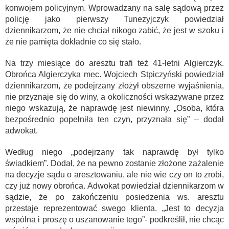
konwojem policyjnym. Wprowadzany na salę sądową przez
policję jako pierwszy Tunezyjczyk powiedział
dziennikarzom, że nie chciał nikogo zabić, że jest w szoku i
że nie pamięta dokładnie co się stało.
Na trzy miesiące do aresztu trafi też 41-letni Algierczyk.
Obrońca Algierczyka mec. Wojciech Stpiczyński powiedział
dziennikarzom, że podejrzany złożył obszerne wyjaśnienia,
nie przyznaje się do winy, a okoliczności wskazywane przez
niego wskazują, że naprawdę jest niewinny. „Osoba, która
bezpośrednio popełniła ten czyn, przyznała się” – dodał
adwokat.
Według niego „podejrzany tak naprawdę był tylko
świadkiem”. Dodał, że na pewno zostanie złożone zażalenie
na decyzje sądu o aresztowaniu, ale nie wie czy on to zrobi,
czy już nowy obrońca. Adwokat powiedział dziennikarzom w
sądzie, że po zakończeniu posiedzenia ws. aresztu
przestaje reprezentować swego klienta. „Jest to decyzja
wspólna i proszę o uszanowanie tego”- podkreślił, nie chcąc