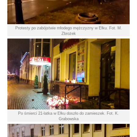
Protesty po zabójstwie młodego mężczyzny w Ełku. Fot. M.
Zbrożek
Po śmierci 21-latka w Ełku doszło do zamieszek. Fot. K.
Grabowska