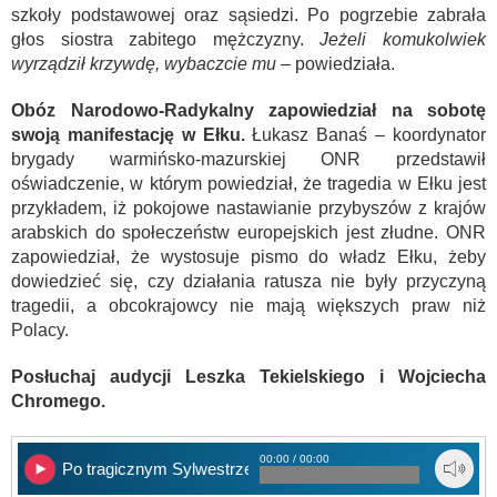
szkoły podstawowej oraz sąsiedzi. Po pogrzebie zabrała
głos siostra zabitego mężczyzny.
Jeżeli komukolwiek
wyrządził krzywdę, wybaczcie mu
– powiedziała.
Obóz Narodowo-Radykalny zapowiedział na sobotę
swoją manifestację w Ełku.
Łukasz Banaś – koordynator
brygady warmińsko-mazurskiej ONR przedstawił
oświadczenie, w którym powiedział, że tragedia w Ełku jest
przykładem, iż pokojowe nastawianie przybyszów z krajów
arabskich do społeczeństw europejskich jest złudne. ONR
zapowiedział, że wystosuje pismo do władz Ełku, żeby
dowiedzieć się, czy działania ratusza nie były przyczyną
tragedii, a obcokrajowcy nie mają większych praw niż
Polacy.
Posłuchaj audycji Leszka Tekielskiego i Wojciecha
Chromego.
00:00 / 00:00
Po tragicznym Sylwestrze w Ełku