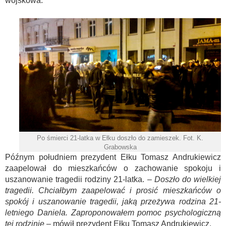
wojskowa.
Po śmierci 21-latka w Ełku doszło do zamieszek. Fot. K.
Grabowska
Późnym południem prezydent Ełku Tomasz Andrukiewicz
zaapelował do mieszkańców o zachowanie spokoju i
uszanowanie tragedii rodziny 21-latka.
– Doszło do wielkiej
tragedii. Chciałbym zaapelować i prosić mieszkańców o
spokój i uszanowanie tragedii, jaką przeżywa rodzina 21-
letniego Daniela. Zaproponowałem pomoc psychologiczną
tej rodzinie –
mówił prezydent Ełku Tomasz Andrukiewicz.