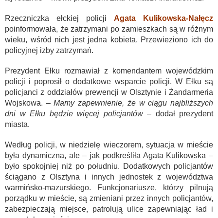
Rzeczniczka ełckiej policji
Agata Kulikowska-Nałęcz
poinformowała, że zatrzymani po zamieszkach są w różnym
wieku, wśród nich jest jedna kobieta. Przewieziono ich do
policyjnej izby zatrzymań.
Prezydent Ełku rozmawiał z komendantem wojewódzkim
policji i poprosił o dodatkowe wsparcie policji. W Ełku są
policjanci z oddziałów prewencji w Olsztynie i Żandarmeria
Wojskowa. –
Mamy zapewnienie, że w ciągu najbliższych
dni w Ełku będzie więcej policjantów
– dodał prezydent
miasta.
Według policji, w niedzielę wieczorem, sytuacja w mieście
była dynamiczna, ale – jak podkreśliła Agata Kulikowska –
było spokojniej niż po południu. Dodatkowych policjantów
ściągano z Olsztyna i innych jednostek z województwa
warmińsko-mazurskiego. Funkcjonariusze, którzy pilnują
porządku w mieście, są zmieniani przez innych policjantów,
zabezpieczają miejsce, patrolują ulice zapewniając ład i