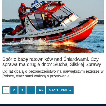
Spór o bazę ratowników nad Śniardwami. Czy
sprawa ma drugie dno? Słuchaj Śliskiej Sprawy
Od lat dbają o bezpieczeństwo na największym jeziorze w
Polsce, teraz sami walczą o przetrwanie.…
1
2
3
…
46
NASTĘPNE »