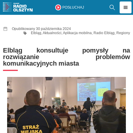
POSŁUCHAJ
Opublikowany 30 października 2024
Elbląg
,
Aktualności
,
Aplikacja mobilna
,
Radio Elbląg
,
Regiony
Elbląg konsultuje pomysły na
rozwiązanie problemów
komunikacyjnych miasta