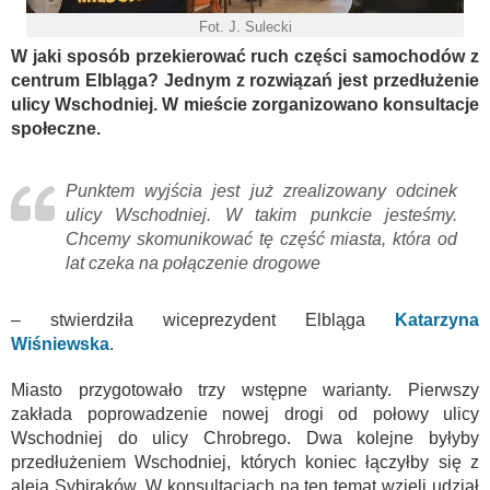
Fot. J. Sulecki
W jaki sposób przekierować ruch części samochodów z
centrum Elbląga? Jednym z rozwiązań jest przedłużenie
ulicy Wschodniej. W mieście zorganizowano konsultacje
społeczne.
Punktem wyjścia jest już zrealizowany odcinek
ulicy Wschodniej. W takim punkcie jesteśmy.
Chcemy skomunikować tę część miasta, która od
lat czeka na połączenie drogowe
– stwierdziła wiceprezydent Elbląga
Katarzyna
Wiśniewska
.
Miasto przygotowało trzy wstępne warianty. Pierwszy
zakłada poprowadzenie nowej drogi od połowy ulicy
Wschodniej do ulicy Chrobrego. Dwa kolejne byłyby
przedłużeniem Wschodniej, których koniec łączyłby się z
aleją Sybiraków. W konsultacjach na ten temat wzięli udział