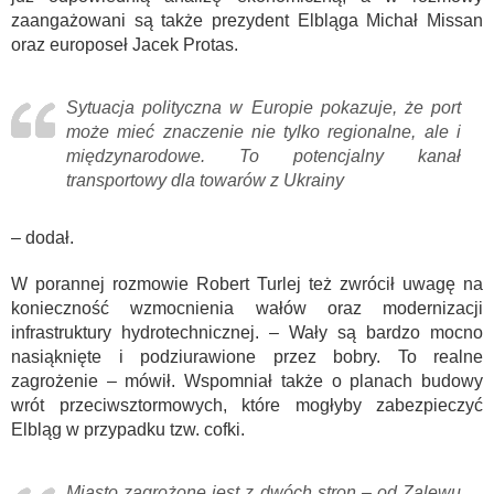
zaangażowani są także prezydent Elbląga Michał Missan
oraz europoseł Jacek Protas.
Sytuacja polityczna w Europie pokazuje, że port
może mieć znaczenie nie tylko regionalne, ale i
międzynarodowe. To potencjalny kanał
transportowy dla towarów z Ukrainy
– dodał.
W porannej rozmowie Robert Turlej też zwrócił uwagę na
konieczność wzmocnienia wałów oraz modernizacji
infrastruktury hydrotechnicznej. – Wały są bardzo mocno
nasiąknięte i podziurawione przez bobry. To realne
zagrożenie – mówił. Wspomniał także o planach budowy
wrót przeciwsztormowych, które mogłyby zabezpieczyć
Elbląg w przypadku tzw. cofki.
Miasto zagrożone jest z dwóch stron – od Zalewu