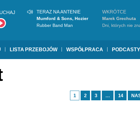
TERAZ NA ANTENIE
WKRÓTCE
UCHAJ
Mumford & Sons, Hozier
Marek Grechuta
Rubber Band Man
Dni, których nie z
U
LISTA PRZEBOJÓW
WSPÓŁPRACA
PODCAST
t
1
2
3
…
14
NA