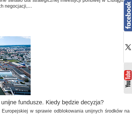
ne światło dla strategicznej inwestycji portowej w Elblągu. O
ch negocjacji,…
 unijne fundusze. Kiedy będzie decyzja?
i Europejskiej w sprawie odblokowania unijnych środków na