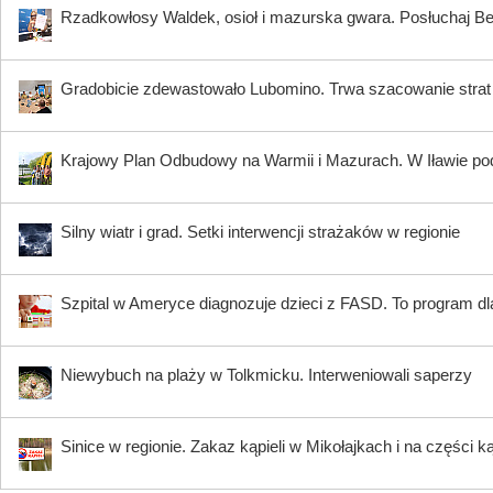
Rzadkowłosy Waldek, osioł i mazurska gwara. Posłuchaj B
Gradobicie zdewastowało Lubomino. Trwa szacowanie strat
Krajowy Plan Odbudowy na Warmii i Mazurach. W Iławie p
Silny wiatr i grad. Setki interwencji strażaków w regionie
Szpital w Ameryce diagnozuje dzieci z FASD. To program dla
Niewybuch na plaży w Tolkmicku. Interweniowali saperzy
Sinice w regionie. Zakaz kąpieli w Mikołajkach i na części k