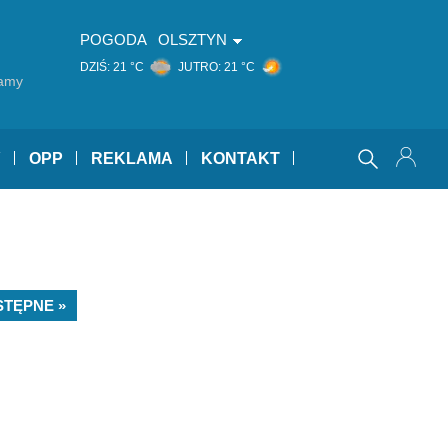
POGODA
OLSZTYN
DZIŚ:
21 °C
JUTRO:
21 °C
namy
Y
OPP
REKLAMA
KONTAKT
STĘPNE »