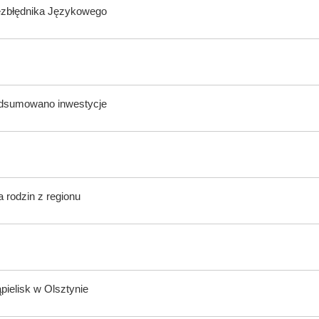
ezbłędnika Językowego
odsumowano inwestycje
 rodzin z regionu
ąpielisk w Olsztynie