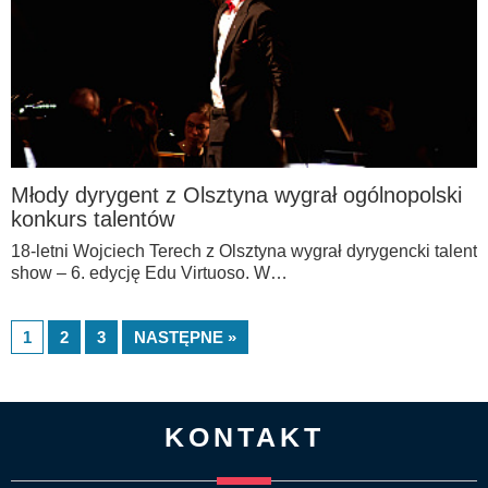
Młody dyrygent z Olsztyna wygrał ogólnopolski
konkurs talentów
18-letni Wojciech Terech z Olsztyna wygrał dyrygencki talent
show – 6. edycję Edu Virtuoso. W…
1
2
3
NASTĘPNE »
KONTAKT