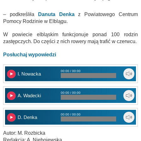
– podkreśliła
Danuta Denka
z Powiatowego Centrum
Pomocy Rodzinie w Elblągu.
W powiecie elbląskim funkcjonuje ponad 100 rodzin
zastępczych. Do części z nich rowery mają trafić w czerwcu.
Posłuchaj wypowiedzi
00:00 / 00:00
I. Nowacka
00:00 / 00:00
A. Wadecki
00:00 / 00:00
D. Denka
Autor: M. Rozbicka
Redakcja: A. Niebojewska