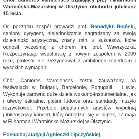
Warmińsko-Mazurskiej w Olsztynie obchodzi jubileusz
15-lecia.
Od początku zespół prowadzi prof.
Benedykt Błoński
,
ceniony dyrygent, niejednokrotnie nagradzany za swoją
działalność artystyczną, znany min. z sukcesów, które
odnosił wcześniej z chórem im. prof. Wawrzyczka.
Rozpoczynając współpracę z nowym zespołem w 2009
roku, profesor nie zrezygnował z ambitnego repertuaru i
wysokich wymagań.
Chór Cantores Varmienses został zauważony na
festiwalach w Bułgarii, Barcelonie, Portugalii i Litwie.
Wykonuje zarówno duże dzieła wokalno-instrumentalne, jak
i utwory sakralne, pieśni ludowe oraz standardy muzyki
rozrywkowej. Przeboje popularnych artystów wypełnią
jubileuszowy koncert, który odbędzie się w piątek, 17 maja
w Filharmonii Warmińsko-Mazurskiej w Olsztynie.
Posłuchaj audycji Agnieszki Lipczyńskiej