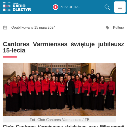
POSŁUCHAJ
Opublikowany 15 maja 2024
Kultura
Cantores Varmienses świętuje jubileusz
15-lecia
Fot. Chór Cantores Varmienses / FB
Chór Cantores Varmienses działający przy Filharmonii