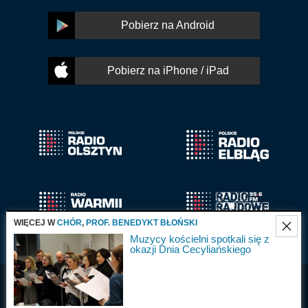
Pobierz na Android
Pobierz na iPhone / iPad
WIĘCEJ W
CHÓR
,
PROF. BENEDYKT BŁOŃSKI
Muzycy kościelni spotkali się z
okazji Dnia Cecyliańskiego
Radio Olsztyn S.A.
Wszystkie prawa
2025
zastrzeżone