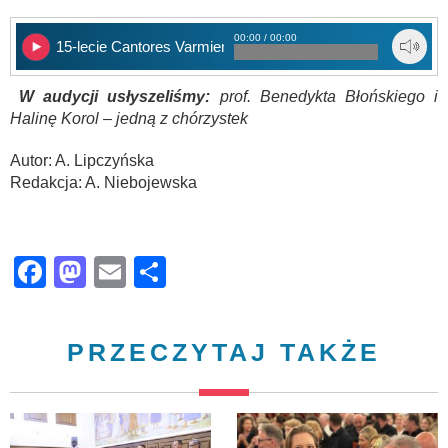
00:00 / 00:00
15-lecie Cantores Varmienses
W audycji usłyszeliśmy:
prof. Benedykta Błońskiego i
Halinę Korol – jedną z chórzystek
Autor: A. Lipczyńska
Redakcja: A. Niebojewska
Facebook
Mastodon
Email
Share
PRZECZYTAJ TAKŻE