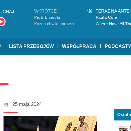
WKRÓTCE
TERAZ NA ANTE
UCHAJ
Piotr Lisiecki
Paula Cole
Każda chwila sprawia
Where Have All Th
radość
Cowboys Gone?
U
LISTA PRZEBOJÓW
WSPÓŁPRACA
PODCAST
25 maja 2024
Ostatn