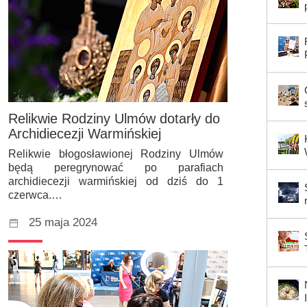
Relikwie Rodziny Ulmów dotarły do
Archidiecezji Warmińskiej
Relikwie błogosławionej Rodziny Ulmów
będą peregrynować po parafiach
archidiecezji warmińskiej od dziś do 1
czerwca.…
25 maja 2024