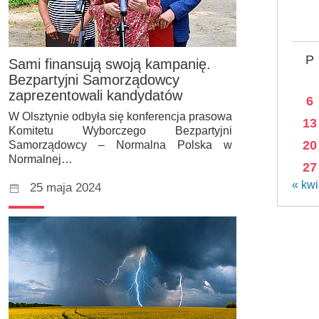
P
Sami finansują swoją kampanię.
Bezpartyjni Samorządowcy
zaprezentowali kandydatów
6
W Olsztynie odbyła się konferencja prasowa
13
Komitetu Wyborczego Bezpartyjni
20
Samorządowcy – Normalna Polska w
Normalnej…
27
« kwi
25 maja 2024