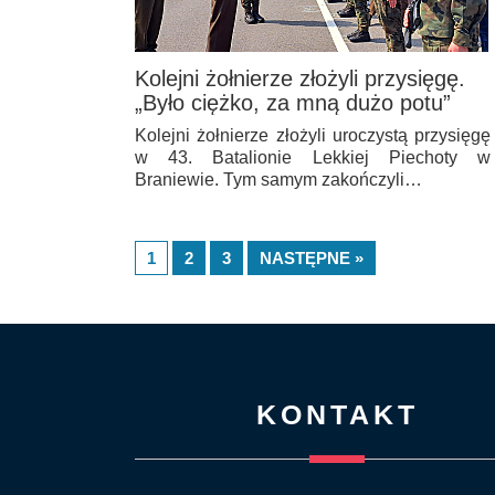
Kolejni żołnierze złożyli przysięgę.
„Było ciężko, za mną dużo potu”
Kolejni żołnierze złożyli uroczystą przysięgę
w 43. Batalionie Lekkiej Piechoty w
Braniewie. Tym samym zakończyli…
1
2
3
NASTĘPNE »
KONTAKT