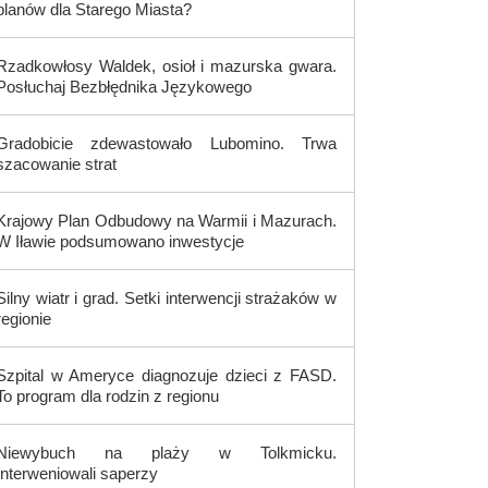
planów dla Starego Miasta?
Rzadkowłosy Waldek, osioł i mazurska gwara.
Posłuchaj Bezbłędnika Językowego
Gradobicie zdewastowało Lubomino. Trwa
szacowanie strat
Krajowy Plan Odbudowy na Warmii i Mazurach.
W Iławie podsumowano inwestycje
Silny wiatr i grad. Setki interwencji strażaków w
regionie
Szpital w Ameryce diagnozuje dzieci z FASD.
To program dla rodzin z regionu
Niewybuch na plaży w Tolkmicku.
Interweniowali saperzy