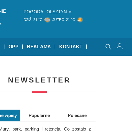
NIE
POGODA
OLSZTYN
DZIŚ:
21 °C
JUTRO:
21 °C
e
Y
OPP
REKLAMA
KONTAKT
NEWSLETTER
ie wpisy
Popularne
Polecane
Mury, park, parking i retencja. Co zostało z