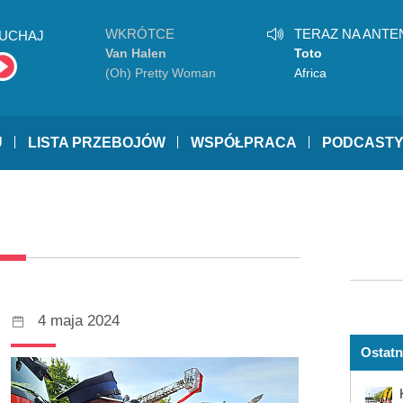
WKRÓTCE
TERAZ NA ANTE
UCHAJ
Van Halen
Toto
(Oh) Pretty Woman
Africa
U
LISTA PRZEBOJÓW
WSPÓŁPRACA
PODCAST
4 maja 2024
Ostatn