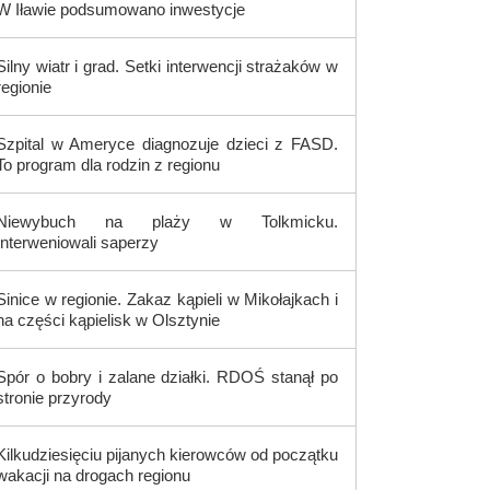
W Iławie podsumowano inwestycje
Silny wiatr i grad. Setki interwencji strażaków w
regionie
Szpital w Ameryce diagnozuje dzieci z FASD.
To program dla rodzin z regionu
Niewybuch na plaży w Tolkmicku.
Interweniowali saperzy
Sinice w regionie. Zakaz kąpieli w Mikołajkach i
na części kąpielisk w Olsztynie
Spór o bobry i zalane działki. RDOŚ stanął po
stronie przyrody
Kilkudziesięciu pijanych kierowców od początku
wakacji na drogach regionu