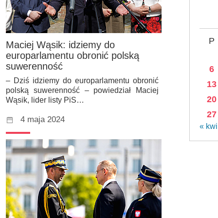
P
Maciej Wąsik: idziemy do
europarlamentu obronić polską
suwerenność
6
– Dziś idziemy do europarlamentu obronić
13
polską suwerenność – powiedział Maciej
20
Wąsik, lider listy PiS…
27
4 maja 2024
« kwi