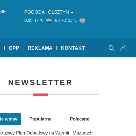
NIE
POGODA
OLSZTYN
DZIŚ:
17 °C
JUTRO:
21 °C
Y
OPP
REKLAMA
KONTAKT
NEWSLETTER
ie wpisy
Popularne
Polecane
Krajowy Plan Odbudowy na Warmii i Mazurach.