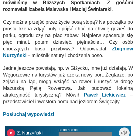
mówiliśmy w Bliższych Spotkaniach. Z gośćmi
rozmawiali Izabela Malewska i Maciej Świniarski.
Czy można przejść przez życie bosą stopą? Na początku po
prostu trzeba zdjąć buty i pójść choć na chwilę gdzieś do
parku, ogrodu czy na plac zabaw. Najpierw spaceruje się
pięć minut, potem dziesięć, piętnaście… Czy osób
chodzących boso przybywa? Odpowiadał
Zbigniew
Nurzyński
– miłośnik natury i chodzenia boso.
Jedne jeszcze powstają, np. w Giżycku, inne już działają. W
Węgorzewie na turystów już czeka nowy port. Żeglarze, po
zejściu na ląd, mogą wsiąść na rower i ruszyć w drogę
Mazurską Pętlą Rowerową. Jak budować lokalną
atrakcyjność turystyczną? Mówił
Paweł Lickiewicz
–
przedstawiciel inwestora portu nad jeziorem Święcajty.
Posłuchaj wypowiedzi
00:00 / 00:00
Z. Nurzyński