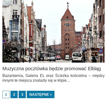
Muzyczna pocztówka będzie promować Elbląg
Bażantarnia, Galeria EL oraz Ścieżka kościelna – między
innymi te miejsca znalazły się w klipie…
1
2
3
NASTĘPNE »