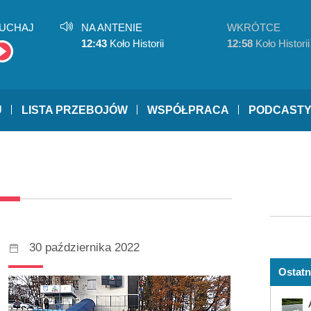
UCHAJ
NA ANTENIE
WKRÓTCE
12:43
Koło Historii
12:58
Koło Historii
U
LISTA PRZEBOJÓW
WSPÓŁPRACA
PODCAST
30 października 2022
Ostatn