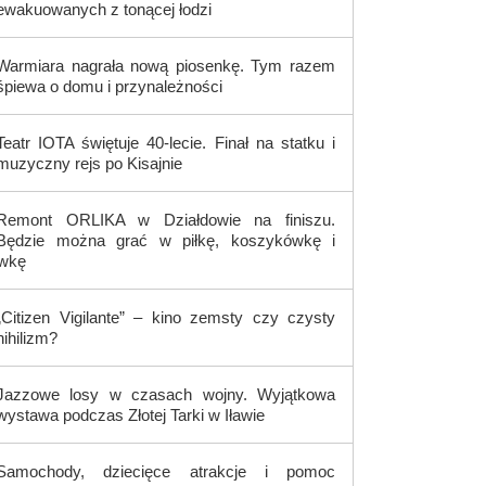
ewakuowanych z tonącej łodzi
Warmiara nagrała nową piosenkę. Tym razem
śpiewa o domu i przynależności
Teatr IOTA świętuje 40-lecie. Finał na statku i
muzyczny rejs po Kisajnie
Remont ORLIKA w Działdowie na finiszu.
Będzie można grać w piłkę, koszykówkę i
ówkę
„Citizen Vigilante” – kino zemsty czy czysty
nihilizm?
Jazzowe losy w czasach wojny. Wyjątkowa
wystawa podczas Złotej Tarki w Iławie
Samochody, dziecięce atrakcje i pomoc