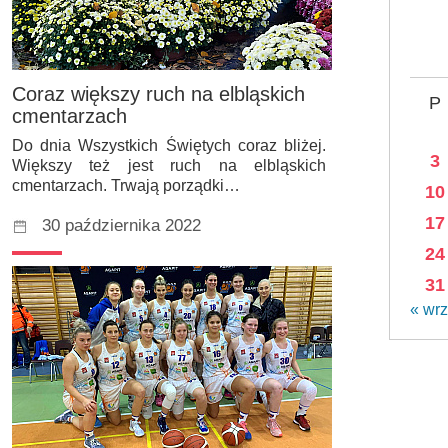
Coraz większy ruch na elbląskich
P
cmentarzach
Do dnia Wszystkich Świętych coraz bliżej.
3
Większy też jest ruch na elbląskich
cmentarzach. Trwają porządki…
10
17
30 października 2022
24
31
« wrz