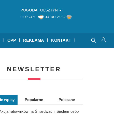
POGODA
OLSZTYN
DZIŚ:
24 °C
JUTRO:
26 °C
Y
OPP
REKLAMA
KONTAKT
NEWSLETTER
ie wpisy
Popularne
Polecane
Akcja ratowników na Śniardwach. Siedem osób