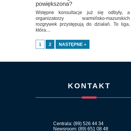
powiększona?
Wstępne konsultacje już się odbyły, a
organizatorzy warmińsko-mazurskich
rozgrywek przystępują do działań. To liga,
która…
1
2
NASTĘPNE »
KONTAKT
Centrala: (89) 526 44 34
Newsroom: (89) 651 08 48