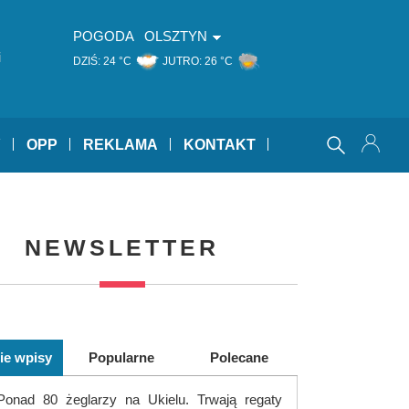
POGODA
OLSZTYN
i
DZIŚ:
24 °C
JUTRO:
26 °C
Y
OPP
REKLAMA
KONTAKT
NEWSLETTER
ie wpisy
Popularne
Polecane
Ponad 80 żeglarzy na Ukielu. Trwają regaty