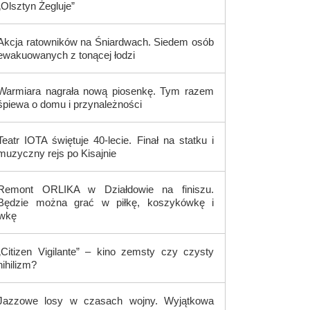
„Olsztyn Żegluje”
Akcja ratowników na Śniardwach. Siedem osób
ewakuowanych z tonącej łodzi
Warmiara nagrała nową piosenkę. Tym razem
śpiewa o domu i przynależności
Teatr IOTA świętuje 40-lecie. Finał na statku i
muzyczny rejs po Kisajnie
Remont ORLIKA w Działdowie na finiszu.
Będzie można grać w piłkę, koszykówkę i
ówkę
„Citizen Vigilante” – kino zemsty czy czysty
nihilizm?
Jazzowe losy w czasach wojny. Wyjątkowa