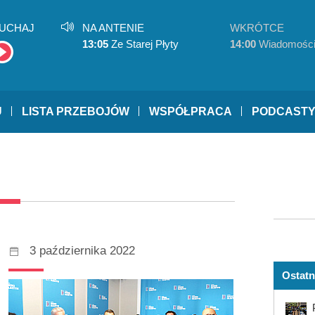
UCHAJ
NA ANTENIE
WKRÓTCE
13:05
Ze Starej Płyty
14:00
Wiadomośc
U
LISTA PRZEBOJÓW
WSPÓŁPRACA
PODCAST
3 października 2022
Ostatn