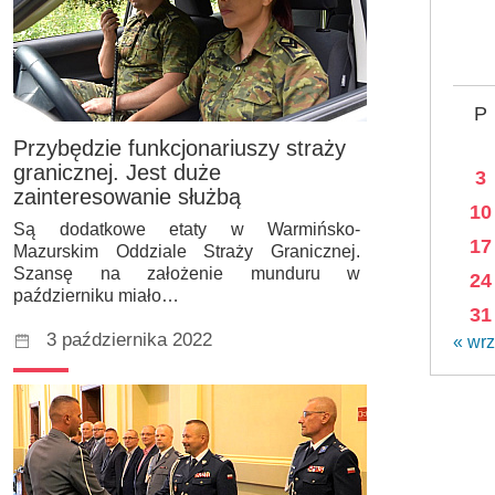
P
Przybędzie funkcjonariuszy straży
granicznej. Jest duże
3
zainteresowanie służbą
10
Są dodatkowe etaty w Warmińsko-
17
Mazurskim Oddziale Straży Granicznej.
Szansę na założenie munduru w
24
październiku miało…
31
3 października 2022
« wrz