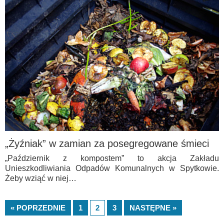
„Żyźniak” w zamian za posegregowane śmieci
„Październik z kompostem” to akcja Zakładu
Unieszkodliwiania Odpadów Komunalnych w Spytkowie.
Żeby wziąć w niej…
« POPRZEDNIE
1
2
3
NASTĘPNE »