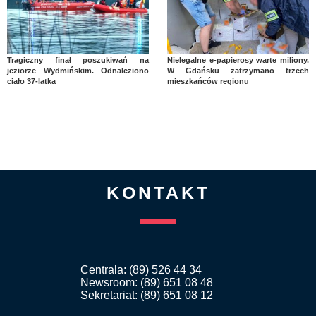
Tragiczny finał poszukiwań na
Nielegalne e-papierosy warte miliony.
jeziorze Wydmińskim. Odnaleziono
W Gdańsku zatrzymano trzech
ciało 37-latka
mieszkańców regionu
KONTAKT
Centrala: (89) 526 44 34
Newsroom: (89) 651 08 48
Sekretariat: (89) 651 08 12