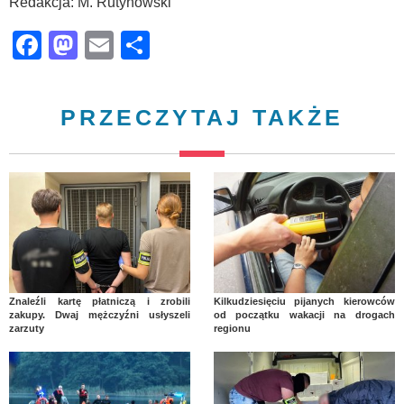
Redakcja: M. Rutynowski
Facebook
Mastodon
Email
Share
PRZECZYTAJ TAKŻE
Znaleźli kartę płatniczą i zrobili
Kilkudziesięciu pijanych kierowców
zakupy. Dwaj mężczyźni usłyszeli
od początku wakacji na drogach
zarzuty
regionu