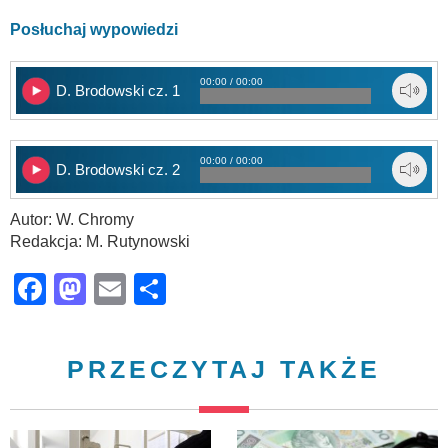
Posłuchaj wypowiedzi
00:00 / 00:00
D. Brodowski cz. 1
00:00 / 00:00
D. Brodowski cz. 2
Autor: W. Chromy
Redakcja: M. Rutynowski
Facebook
Mastodon
Email
Share
PRZECZYTAJ TAKŻE