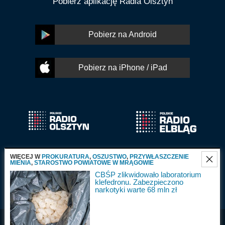
Pobierz aplikację Radia Olsztyn
Pobierz na Android
Pobierz na iPhone / iPad
WIĘCEJ W
PROKURATURA
,
OSZUSTWO
,
PRZYWŁASZCZENIE
MIENIA
,
STAROSTWO POWIATOWE W MRĄGOWIE
CBŚP zlikwidowało laboratorium
klefedronu. Zabezpieczono
narkotyki warte 68 mln zł