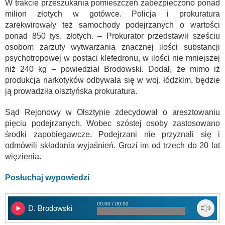
W trakcie przeszukania pomieszczeń zabezpieczono ponad
milion złotych w gotówce. Policja i prokuratura
zarekwirowały też samochody podejrzanych o wartości
ponad 850 tys. złotych. – Prokurator przedstawił sześciu
osobom zarzuty wytwarzania znacznej ilości substancji
psychotropowej w postaci klefedronu, w ilości nie mniejszej
niż 240 kg – powiedział Brodowski. Dodał, że mimo iż
produkcja narkotyków odbywała się w woj. łódzkim, będzie
ją prowadziła olsztyńska prokuratura.
Sąd Rejonowy w Olsztynie zdecydował o aresztowaniu
pięciu podejrzanych. Wobec szóstej osoby zastosowano
środki zapobiegawcze. Podejrzani nie przyznali się i
odmówili składania wyjaśnień. Grozi im od trzech do 20 lat
więzienia.
Posłuchaj wypowiedzi
00:00 / 00:00
D. Brodowski