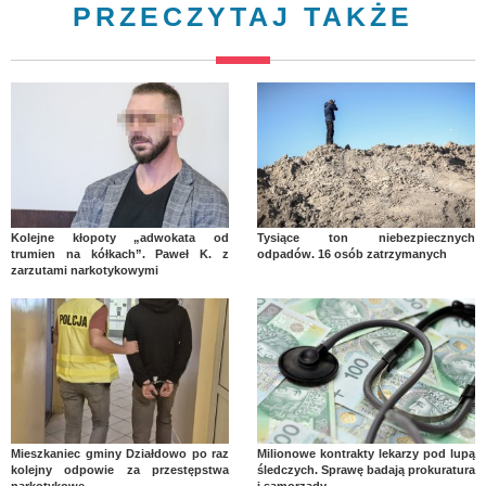
PRZECZYTAJ TAKŻE
Kolejne kłopoty „adwokata od
Tysiące ton niebezpiecznych
trumien na kółkach”. Paweł K. z
odpadów. 16 osób zatrzymanych
zarzutami narkotykowymi
Mieszkaniec gminy Działdowo po raz
Milionowe kontrakty lekarzy pod lupą
kolejny odpowie za przestępstwa
śledczych. Sprawę badają prokuratura
narkotykowe
i samorządy