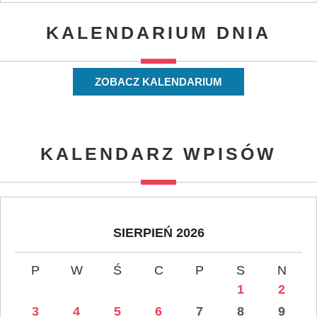
KALENDARIUM DNIA
ZOBACZ KALENDARIUM
KALENDARZ WPISÓW
SIERPIEŃ 2026
P
W
Ś
C
P
S
N
1
2
3
4
5
6
7
8
9