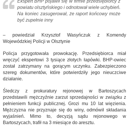
Ekspert BHP pojawił się w firmie przedsiębiorcy z
powiatu olsztyńskiego i odnotował wiele uchybień.
Na koniec zasugerował, że raport końcowy może
być zupełnie inny
– powiedział Krzysztof Wasyńczuk z Komendy
Wojewódzkiej Policji w Olsztynie
Policja przygotowała prowokację. Przedsiębiorca miał
wręczyć ekspertowi 3 tysiące złotych łapówki. BHP-owiec
został zatrzymany na gorącym uczynku. Zabezpieczono
szereg dokumentów, które potwierdziły jego nieuczciwe
działanie.
Śledczy z prokuratury rejonowej w Bartoszycach
przedstawili mężczyźnie zarzut sprzedajności w związku z
pełnieniem funkcji publicznej. Grozi mu 10 lat więzienia.
Mężczyzna nie przyznaje się do winy, odmówił składania
wyjaśnień. Mimo to, decyzją sądu rejonowego w
Bartoszycach, trafił na 3 miesiące do aresztu.