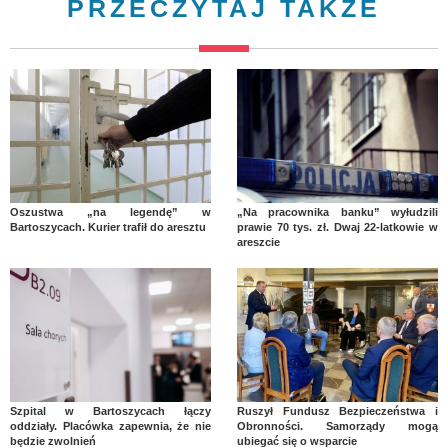
PRZECZYTAJ TAKŻE
Oszustwa „na legendę” w
„Na pracownika banku” wyłudzili
Bartoszycach. Kurier trafił do aresztu
prawie 70 tys. zł. Dwaj 22-latkowie w
areszcie
Szpital w Bartoszycach łączy
Ruszył Fundusz Bezpieczeństwa i
oddziały. Placówka zapewnia, że nie
Obronności. Samorządy mogą
będzie zwolnień
ubiegać się o wsparcie