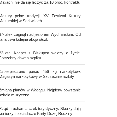
Matłach: nie da się leczyć za 10 proc. kontraktu
Mazury pełne tradycji. XV Festiwal Kultury
Mazurskiej w Sorkwitach
37-latek zaginął nad jeziorem Wydmińskim. Od
rana trwa kolejna akcja służb
22-letni Kacper z Biskupca walczy o życie.
Potrzebny dawca szpiku
Zabezpieczono ponad 456 kg narkotyków.
Magazyn narkotykowy w Szczecinie rozbity
Zmiana planów w Wadągu. Najpierw powstanie
szkoła muzyczna
Rząd uruchamia czek turystyczny. Skorzystają
seniorzy i posiadacze Karty Dużej Rodziny