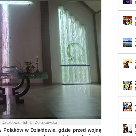
 Działdowie, fot. E. Zdrojkowska
Polaków w Działdowie, gdzie przed wojną