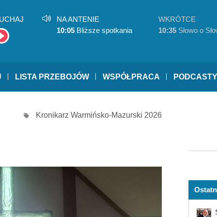
UCHAJ
NA ANTENIE
WKRÓTCE
10:05
Bliższe spotkania
10:35
Słowo o Sło
U
LISTA PRZEBOJÓW
WSPÓŁPRACA
PODCAST
Kronikarz Warmińsko-Mazurski 2026
Ostatn