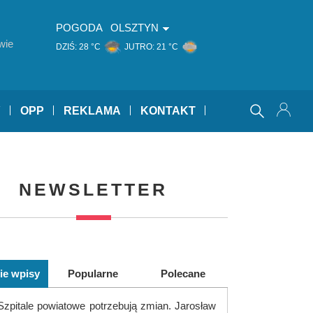
POGODA
OLSZTYN
wie
DZIŚ:
28 °C
JUTRO:
21 °C
Y
OPP
REKLAMA
KONTAKT
NEWSLETTER
ie wpisy
Popularne
Polecane
Szpitale powiatowe potrzebują zmian. Jarosław