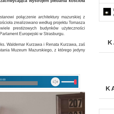
 zachwycająca wystrojem plebania kościoła
tanowi połączenie architektury mazurskiej z
ościoła zrealizowano według projektu Tomasza
wiele prestiżowych budynków użyteczności
 Parlament Europejski w Strasburgu.
K
ą ks. Waldemar Kurzawa i Renata Kurzawa, zaś
stania Muzeum Mazurskiego, z którego jedyny
00:00
K