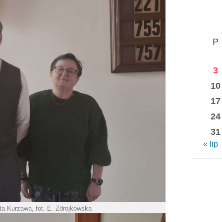
P
3
10
17
24
31
« lip
a Kurzawa, fot. E. Zdrojkowska