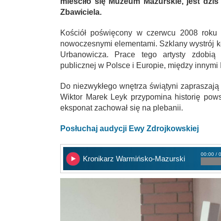
mieściło się Muzeum Mazurskie, jest dziś
Zbawiciela.
Kościół poświęcony w czerwcu 2008 roku s
nowoczesnymi elementami. Szklany wystrój k
Urbanowicza. Prace tego artysty zdobią 
publicznej w Polsce i Europie, między innymi
Do niezwykłego wnętrza świątyni zapraszaj
Wiktor Marek Leyk przypomina historię pow
eksponat zachował się na plebanii.
Posłuchaj audycji Ewy Zdrojkowskiej
00:00 / 
Kronikarz Warmińsko-Mazurski