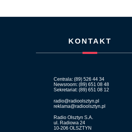
KONTAKT
Centrala: (89) 526 44 34
Newsroom: (89) 651 08 48
Sekretariat: (89) 651 08 12
radio@radioolsztyn.pl
reklama@radioolsztyn.pl
Radio Olsztyn S.A.
ul. Radiowa 24
10-206 OLSZTYN