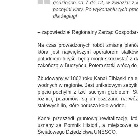
godzinach od 7 do 12, w związku z k
pochylni Kąty. Po wykonaniu tych pra
dla żeglugi
– zapowiedział Regionalny Zarząd Gospodar
Na czas prowadzonych robót zmianę planów
która jest największym operatorem statkó
południem turyści będą mogli skorzystać z d
zakończą w Buczyńcu. Potem statki wrócą do 
Zbudowany w 1862 roku Kanał Elbląski należ
wodnych w regionie. Jest unikatowym zabytk
pięciu pochylni z tzw. suchym grzbietem. St
różnicę poziomów, są umieszczane na wóz
stalowych lin, które porusza koło wodne.
Kanał przeszedł gruntową rewitalizację, k
uznany za Pomnik Historii, a miejscowe s
Światowego Dziedzictwa UNESCO.