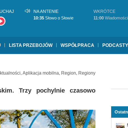
UCHAJ
NA ANTENIE
WKRÓTCE
10:35
Słowo o Słowie
11:00
Wiadomości
U
LISTA PRZEBOJÓW
WSPÓŁPRACA
PODCAST
ktualności
,
Aplikacja mobilna
,
Region
,
Regiony
skim. Trzy pochylnie czasowo
Ostatn