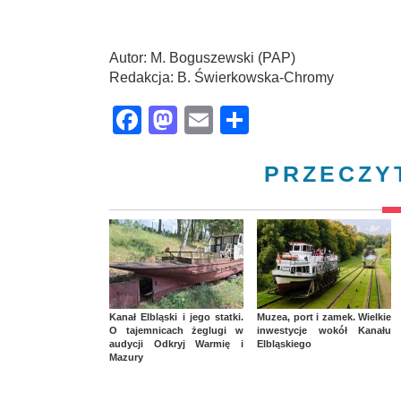
Autor: M. Boguszewski (PAP)
Redakcja: B. Świerkowska-Chromy
Facebook
Mastodon
Email
Share
PRZECZY
Kanał Elbląski i jego statki.
Muzea, port i zamek. Wielkie
O tajemnicach żeglugi w
inwestycje wokół Kanału
audycji Odkryj Warmię i
Elbląskiego
Mazury