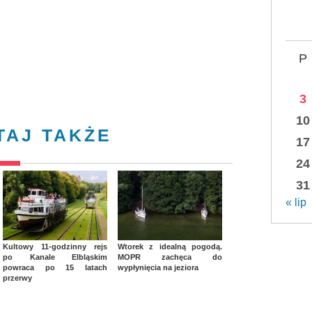
P
3
10
TAJ TAKŻE
17
24
31
« lip
Kultowy 11-godzinny rejs
Wtorek z idealną pogodą.
po Kanale Elbląskim
MOPR zachęca do
powraca po 15 latach
wypłynięcia na jeziora
przerwy