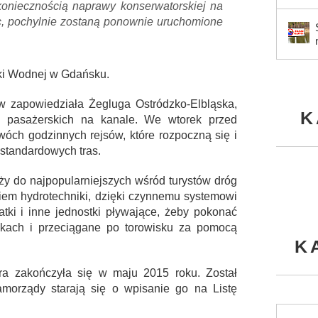
oniecznością naprawy konserwatorskiej na
c, pochylnie zostaną ponownie uruchomione
ki Wodnej w Gdańsku.
 zapowiedziała Żegluga Ostródzko-Elbląska,
K
w pasażerskich na kanale. We wtorek przed
wóch godzinnych rejsów, które rozpoczną się i
standardowych tras.
y do najpopularniejszych wśród turystów dróg
iem hydrotechniki, dzięki czynnemu systemowi
atki i inne jednostki pływające, żeby pokonać
kach i przeciągane po torowisku za pomocą
K
tóra zakończyła się w maju 2015 roku. Został
amorządy starają się o wpisanie go na Listę