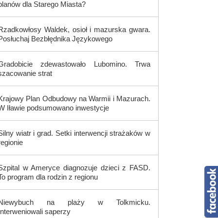
planów dla Starego Miasta?
Rzadkowłosy Waldek, osioł i mazurska gwara.
Posłuchaj Bezbłędnika Językowego
Gradobicie zdewastowało Lubomino. Trwa
szacowanie strat
Krajowy Plan Odbudowy na Warmii i Mazurach.
W Iławie podsumowano inwestycje
Silny wiatr i grad. Setki interwencji strażaków w
regionie
Szpital w Ameryce diagnozuje dzieci z FASD.
To program dla rodzin z regionu
Niewybuch na plaży w Tolkmicku.
Interweniowali saperzy