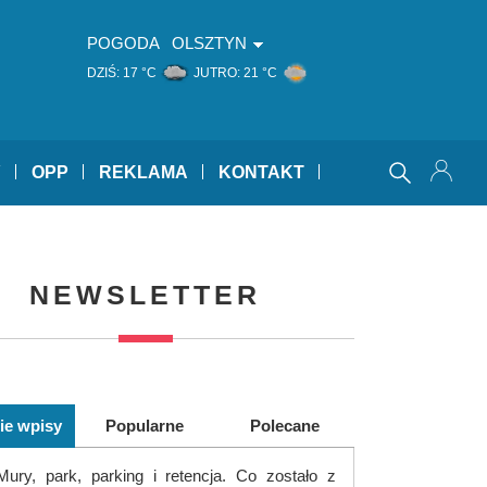
POGODA
OLSZTYN
DZIŚ:
17 °C
JUTRO:
21 °C
Y
OPP
REKLAMA
KONTAKT
NEWSLETTER
ie wpisy
Popularne
Polecane
Mury, park, parking i retencja. Co zostało z