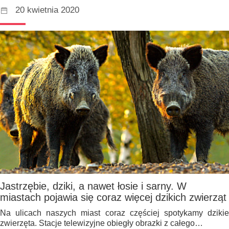
20 kwietnia 2020
Jastrzębie, dziki, a nawet łosie i sarny. W
miastach pojawia się coraz więcej dzikich zwierząt
Na ulicach naszych miast coraz częściej spotykamy dzikie
zwierzęta. Stacje telewizyjne obiegły obrazki z całego…