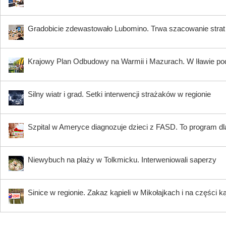
Gradobicie zdewastowało Lubomino. Trwa szacowanie strat
Krajowy Plan Odbudowy na Warmii i Mazurach. W Iławie p
Silny wiatr i grad. Setki interwencji strażaków w regionie
Szpital w Ameryce diagnozuje dzieci z FASD. To program dla
Niewybuch na plaży w Tolkmicku. Interweniowali saperzy
Sinice w regionie. Zakaz kąpieli w Mikołajkach i na części k