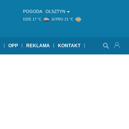
POGODA
OLSZTYN
DZIŚ:
17 °C
JUTRO:
21 °C
Y
OPP
REKLAMA
KONTAKT