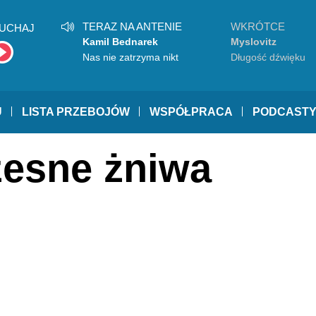
TERAZ NA ANTENIE
WKRÓTCE
UCHAJ
Kamil Bednarek
Myslovitz
Nas nie zatrzyma nikt
Długość dźwięku
samotności
U
LISTA PRZEBOJÓW
WSPÓŁPRACA
PODCAST
zesne żniwa